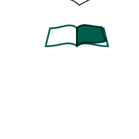
Rasche
Transaktionen
mit deutschen
Methoden
Ein problemloser Geldverkehr ist das Kernstück
eines erstklassigen Casino-Erlebnisses. Beef Casino
überzeugt hier mit einer speziell angepassten
Auswahl für den deutschen Markt. Bei den
Einzahlungen stehen dir alle Klassiker zur