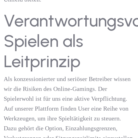
Verantwortungsvo
Spielen als
Leitprinzip
Als konzessionierter und seriöser Betreiber wissen
wir die Risiken des Online-Gamings. Der
Spielerwohl ist für uns eine aktive Verpflichtung.
Auf unserer Plattform finden User eine Reihe von
Werkzeugen, um ihre Spieltätigkeit zu steuern.
Dazu gehört die Option, Einzahlungsgrenzen,