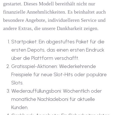
gestartet. Dieses Modell bereithält nicht nur
finanzielle Annehmlichkeiten. Es beinhaltet auch
besondere Angebote, individuelleren Service und
andere Extras, die unsere Dankbarkeit zeigen.
Startpaket: Ein abgestuftes Paket für die
ersten Depots, das einen ersten Eindruck
über die Plattform verschafft.
Gratisspiel-Aktionen: Wiederkehrende
Freispiele für neue Slot-Hits oder populäre
Slots.
Wiederauffüllungsboni: Wöchentlich oder
monatliche Nachladeboni für aktuelle
Kunden.