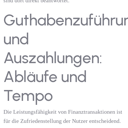
sind dort direkt beantwortet.
Guthabenzuführu
und
Auszahlungen:
Abläufe und
Tempo
Die Leistungsfähigkeit von Finanztransaktionen ist
für die Zufriedenstellung der Nutzer entscheidend.