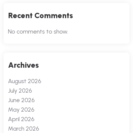
Recent Comments
No comments to show.
Archives
August 2026
July 2026
June 2026
May 2026
April 2026
March 2026