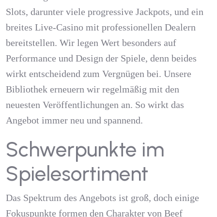
Slots, darunter viele progressive Jackpots, und ein
breites Live-Casino mit professionellen Dealern
bereitstellen. Wir legen Wert besonders auf
Performance und Design der Spiele, denn beides
wirkt entscheidend zum Vergnügen bei. Unsere
Bibliothek erneuern wir regelmäßig mit den
neuesten Veröffentlichungen an. So wirkt das
Angebot immer neu und spannend.
Schwerpunkte im
Spielesortiment
Das Spektrum des Angebots ist groß, doch einige
Fokuspunkte formen den Charakter von Beef