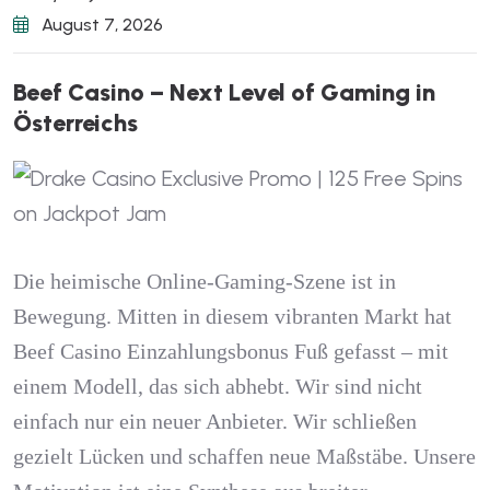
August 7, 2026
B
e
e
f
C
a
s
i
n
o
–
N
e
x
t
L
e
v
e
l
o
f
G
a
m
i
n
g
i
n
Ö
s
t
e
r
r
e
i
c
h
s
Die heimische Online-Gaming-Szene ist in
Bewegung. Mitten in diesem vibranten Markt hat
Beef Casino Einzahlungsbonus
Fuß gefasst – mit
einem Modell, das sich abhebt. Wir sind nicht
einfach nur ein neuer Anbieter. Wir schließen
gezielt Lücken und schaffen neue Maßstäbe. Unsere