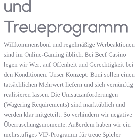
und
Treueprogramm
Willkommensboni und regelmäßige Werbeaktionen
sind im Online-Gaming üblich. Bei Beef Casino
legen wir Wert auf Offenheit und Gerechtigkeit bei
den Konditionen. Unser Konzept: Boni sollen einen
tatsächlichen Mehrwert liefern und sich vernünftig
realisieren lassen. Die Umsatzanforderungen
(Wagering Requirements) sind marktüblich und
werden klar mitgeteilt. So verhindern wir negative
Überraschungsmomente. Außerdem haben wir ein
mehrstufiges VIP-Programm für treue Spieler