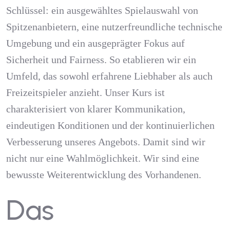
Schlüssel: ein ausgewähltes Spielauswahl von
Spitzenanbietern, eine nutzerfreundliche technische
Umgebung und ein ausgeprägter Fokus auf
Sicherheit und Fairness. So etablieren wir ein
Umfeld, das sowohl erfahrene Liebhaber als auch
Freizeitspieler anzieht. Unser Kurs ist
charakterisiert von klarer Kommunikation,
eindeutigen Konditionen und der kontinuierlichen
Verbesserung unseres Angebots. Damit sind wir
nicht nur eine Wahlmöglichkeit. Wir sind eine
bewusste Weiterentwicklung des Vorhandenen.
Das