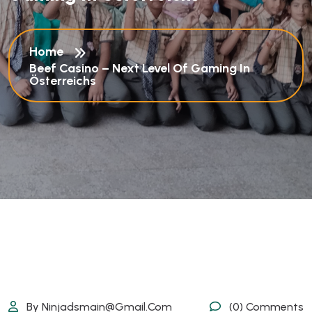
Home
Beef Casino – Next Level Of Gaming In
Österreichs
By Ninjadsmain@gmail.com
(0) Comments