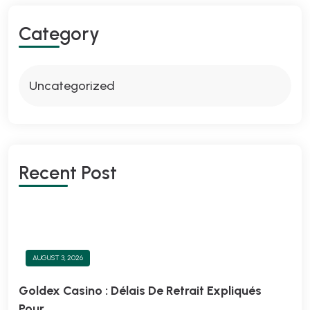
C
A
T
E
G
O
R
Y
Uncategorized
R
E
C
E
N
T
P
O
S
T
AUGUST 3, 2026
Goldex Casino : Délais De Retrait Expliqués
Pour.