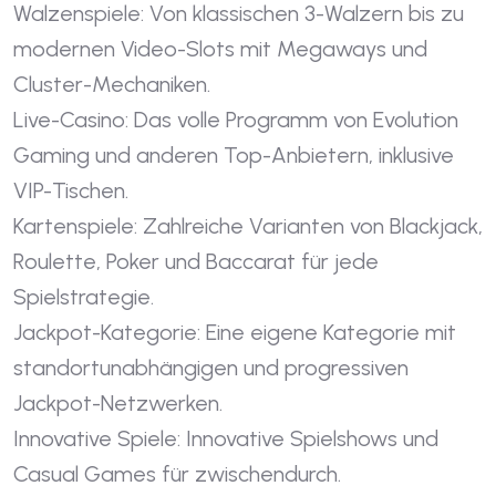
Walzenspiele: Von klassischen 3-Walzern bis zu
modernen Video-Slots mit Megaways und
Cluster-Mechaniken.
Live-Casino: Das volle Programm von Evolution
Gaming und anderen Top-Anbietern, inklusive
VIP-Tischen.
Kartenspiele: Zahlreiche Varianten von Blackjack,
Roulette, Poker und Baccarat für jede
Spielstrategie.
Jackpot-Kategorie: Eine eigene Kategorie mit
standortunabhängigen und progressiven
Jackpot-Netzwerken.
Innovative Spiele: Innovative Spielshows und
Casual Games für zwischendurch.