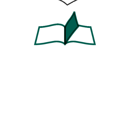
Bevor wir uns den Spielen oder Boni zuwenden, ist
es entscheidend, die die strukturelle Solidität der
Plattform zu untersuchen. Betista Casino agiert
unter der Lizenz der Malta Gaming Authority
(MGA), einer der Aufsichtsbehörden in Europa.
Diese Lizenzierung ist kein einfaches Gütesiegel,
sondern eine obligatorische Garantie für
regelmäßige Prüfungen, gerechte Spiele mittels
geprüfter Zufallszahlengeneratoren (RNG) und
nachhaltiges Glücksspiel. Für Schweizer Spieler
signalisiert dies ein hohes Niveau an Vertrauen in
die Rechtmäßigkeit und Sicherheit ihrer Einsätze.
Darüber hinaus baut die Plattform auf eine moderne