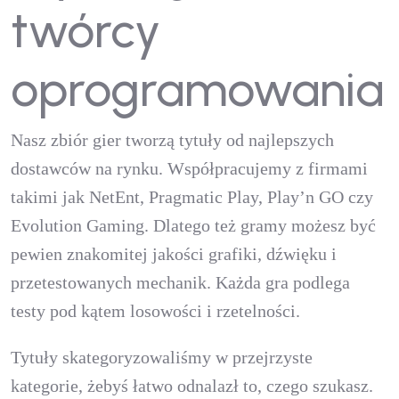
twórcy
oprogramowania
Nasz zbiór gier tworzą tytuły od najlepszych
dostawców na rynku. Współpracujemy z firmami
takimi jak NetEnt, Pragmatic Play, Play’n GO czy
Evolution Gaming. Dlatego też gramy możesz być
pewien znakomitej jakości grafiki, dźwięku i
przetestowanych mechanik. Każda gra podlega
testy pod kątem losowości i rzetelności.
Tytuły skategoryzowaliśmy w przejrzyste
kategorie, żebyś łatwo odnalazł to, czego szukasz.