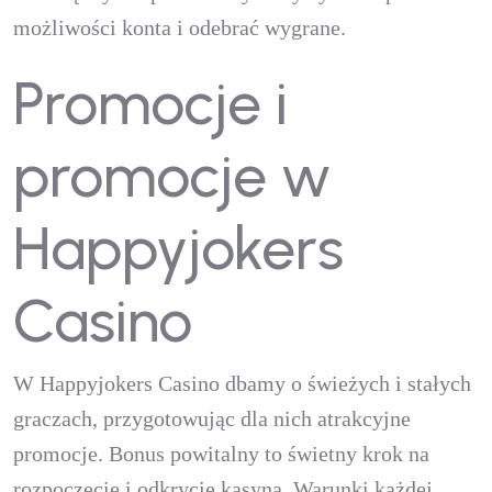
możliwości konta i odebrać wygrane.
Promocje i
promocje w
Happyjokers
Casino
W Happyjokers Casino dbamy o świeżych i stałych
graczach, przygotowując dla nich atrakcyjne
promocje. Bonus powitalny to świetny krok na
rozpoczęcie i odkrycie kasyna. Warunki każdej