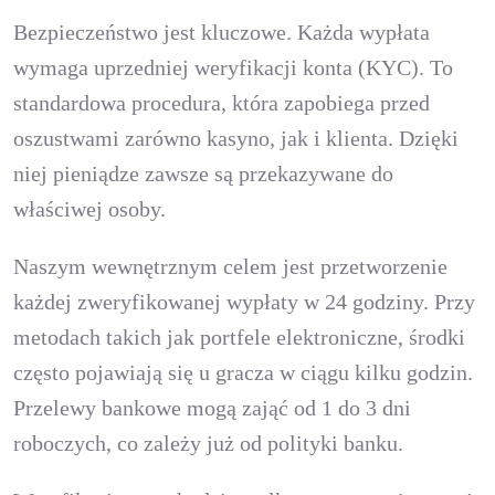
Bezpieczeństwo jest kluczowe. Każda wypłata
wymaga uprzedniej weryfikacji konta (KYC). To
standardowa procedura, która zapobiega przed
oszustwami zarówno kasyno, jak i klienta. Dzięki
niej pieniądze zawsze są przekazywane do
właściwej osoby.
Naszym wewnętrznym celem jest przetworzenie
każdej zweryfikowanej wypłaty w 24 godziny. Przy
metodach takich jak portfele elektroniczne, środki
często pojawiają się u gracza w ciągu kilku godzin.
Przelewy bankowe mogą zająć od 1 do 3 dni
roboczych, co zależy już od polityki banku.