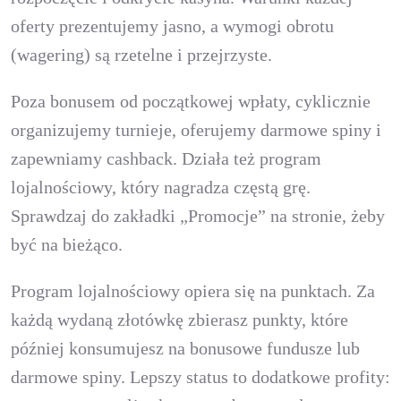
oferty prezentujemy jasno, a wymogi obrotu
(wagering) są rzetelne i przejrzyste.
Poza bonusem od początkowej wpłaty, cyklicznie
organizujemy turnieje, oferujemy darmowe spiny i
zapewniamy cashback. Działa też program
lojalnościowy, który nagradza częstą grę.
Sprawdzaj do zakładki „Promocje” na stronie, żeby
być na bieżąco.
Program lojalnościowy opiera się na punktach. Za
każdą wydaną złotówkę zbierasz punkty, które
później konsumujesz na bonusowe fundusze lub
darmowe spiny. Lepszy status to dodatkowe profity: