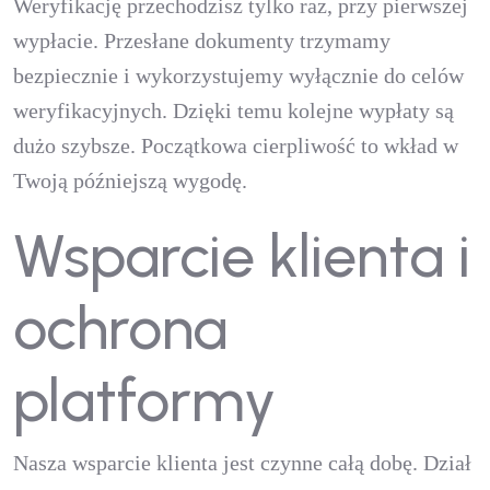
Weryfikację przechodzisz tylko raz, przy pierwszej
wypłacie. Przesłane dokumenty trzymamy
bezpiecznie i wykorzystujemy wyłącznie do celów
weryfikacyjnych. Dzięki temu kolejne wypłaty są
dużo szybsze. Początkowa cierpliwość to wkład w
Twoją późniejszą wygodę.
Wsparcie klienta i
ochrona
platformy
Nasza wsparcie klienta jest czynne całą dobę. Dział