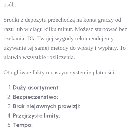
osób.
Środki z depozytu przechodzą na konta graczy od
razu lub w ciągu kilku minut. Możesz startować bez
czekania. Dla Twojej wygody rekomendujemy
używanie tej samej metody do wpłaty i wypłaty. To
ułatwia wszystkie rozliczenia.
Oto główne fakty o naszym systemie płatności:
Duży asortyment:
Bezpieczeństwo:
Brak niejawnych prowizji:
Przejrzyste limity:
Tempo: