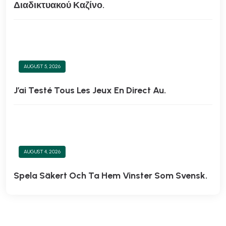
Διαδικτυακού Καζίνο.
AUGUST 5, 2026
J’ai Testé Tous Les Jeux En Direct Au.
AUGUST 4, 2026
Spela Säkert Och Ta Hem Vinster Som Svensk.