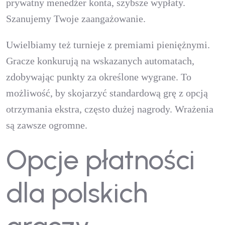
prywatny menedżer konta, szybsze wypłaty.
Szanujemy Twoje zaangażowanie.
Uwielbiamy też turnieje z premiami pieniężnymi.
Gracze konkurują na wskazanych automatach,
zdobywając punkty za określone wygrane. To
możliwość, by skojarzyć standardową grę z opcją
otrzymania ekstra, często dużej nagrody. Wrażenia
są zawsze ogromne.
Opcje płatności
dla polskich