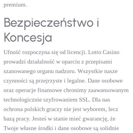
premium.
Bezpieczeństwo i
Koncesja
Ufność rozpoczyna się od licencji. Lotto Casino
prowadzi działalność w oparciu z przepisami
szanowanego organu nadzoru. Wszystkie nasze
czynności są przejrzyste i legalne. Dane osobowe
oraz operacje finansowe chronimy zaawansowanym
technologicznie szyfrowaniem SSL. Dla nas
ochrona polskich graczy nie jest wyborem, lecz
bazą pracy. Jesteś w stanie mieć gwarancję, że
Twoje własne środki i dane osobowe są solidnie