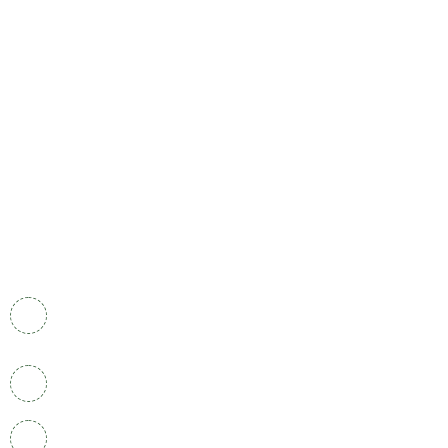
Contact Info
Army Bazariya Kampoo, Lashkar, Gwalior, Madhya
Pradesh 474001
0751 2626233
info@hemaconventschool.com