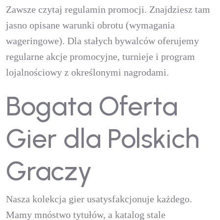
Zawsze czytaj regulamin promocji. Znajdziesz tam
jasno opisane warunki obrotu (wymagania
wageringowe). Dla stałych bywalców oferujemy
regularne akcje promocyjne, turnieje i program
lojalnościowy z określonymi nagrodami.
Bogata Oferta
Gier dla Polskich
Graczy
Nasza kolekcja gier usatysfakcjonuje każdego.
Mamy mnóstwo tytułów, a katalog stale