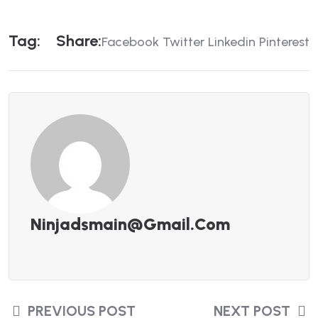
T
A
G
:
S
H
A
R
E
:
Facebook
Twitter
Linkedin
Pinterest
Ninjadsmain@gmail.com
PREVIOUS POST
NEXT POST