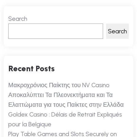
Search
Search
Recent Posts
Μακροχρόνιος Παίκτης του NV Casino
Αποκαλύπτει Τα Πλεονεκτήματα και Τα
Ελαττώματα για τους Παίκτες στην Ελλάδα
Goldex Casino : Délais de Retrait Expliqués
pour la Belgique
Play Table Games and Slots Securely on