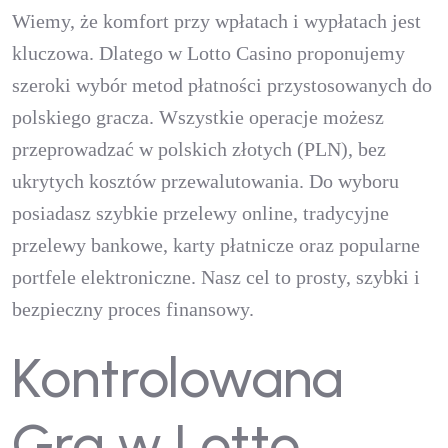
Wiemy, że komfort przy wpłatach i wypłatach jest
kluczowa. Dlatego w Lotto Casino proponujemy
szeroki wybór metod płatności przystosowanych do
polskiego gracza. Wszystkie operacje możesz
przeprowadzać w polskich złotych (PLN), bez
ukrytych kosztów przewalutowania. Do wyboru
posiadasz szybkie przelewy online, tradycyjne
przelewy bankowe, karty płatnicze oraz popularne
portfele elektroniczne. Nasz cel to prosty, szybki i
bezpieczny proces finansowy.
Kontrolowana
Gra w Lotto