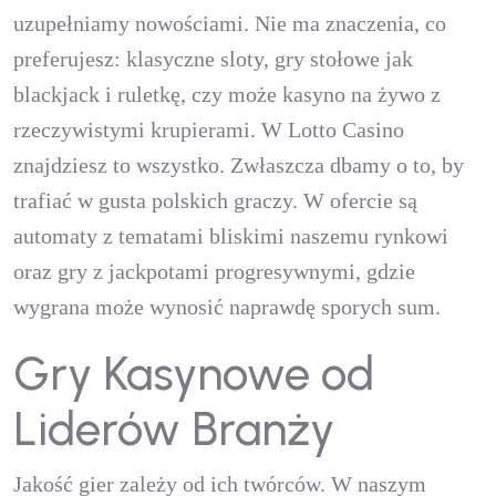
uzupełniamy nowościami. Nie ma znaczenia, co
preferujesz: klasyczne sloty, gry stołowe jak
blackjack i ruletkę, czy może kasyno na żywo z
rzeczywistymi krupierami. W Lotto Casino
znajdziesz to wszystko. Zwłaszcza dbamy o to, by
trafiać w gusta polskich graczy. W ofercie są
automaty z tematami bliskimi naszemu rynkowi
oraz gry z jackpotami progresywnymi, gdzie
wygrana może wynosić naprawdę sporych sum.
Gry Kasynowe od
Liderów Branży
Jakość gier zależy od ich twórców. W naszym