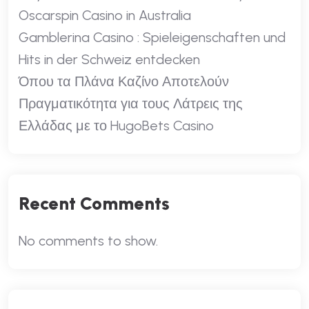
Oscarspin Casino in Australia
Gamblerina Casino : Spieleigenschaften und
Hits in der Schweiz entdecken
Όπου τα Πλάνα Καζίνο Αποτελούν
Πραγματικότητα για τους Λάτρεις της
Ελλάδας με το HugoBets Casino
Recent Comments
No comments to show.