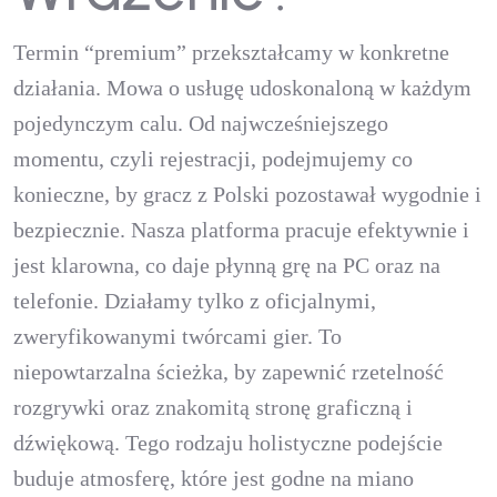
Termin “premium” przekształcamy w konkretne
działania. Mowa o usługę udoskonaloną w każdym
pojedynczym calu. Od najwcześniejszego
momentu, czyli rejestracji, podejmujemy co
konieczne, by gracz z Polski pozostawał wygodnie i
bezpiecznie. Nasza platforma pracuje efektywnie i
jest klarowna, co daje płynną grę na PC oraz na
telefonie. Działamy tylko z oficjalnymi,
zweryfikowanymi twórcami gier. To
niepowtarzalna ścieżka, by zapewnić rzetelność
rozgrywki oraz znakomitą stronę graficzną i
dźwiękową. Tego rodzaju holistyczne podejście
buduje atmosferę, które jest godne na miano