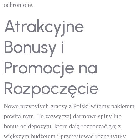
ochronione.
Atrakcyjne
Bonusy i
Promocje na
Rozpoczęcie
Nowo przybyłych graczy z Polski witamy pakietem
powitalnym. To zazwyczaj darmowe spiny lub
bonus od depozytu, które dają rozpocząć grę z
większym budżetem i przetestować różne tytuły.