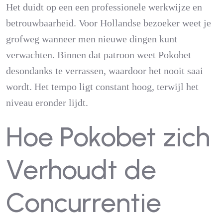
Het duidt op een een professionele werkwijze en
betrouwbaarheid. Voor Hollandse bezoeker weet je
grofweg wanneer men nieuwe dingen kunt
verwachten. Binnen dat patroon weet Pokobet
desondanks te verrassen, waardoor het nooit saai
wordt. Het tempo ligt constant hoog, terwijl het
niveau eronder lijdt.
Hoe Pokobet zich
Verhoudt de
Concurrentie