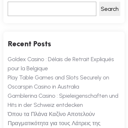
Search
Recent Posts
Goldex Casino : Délais de Retrait Expliqués
pour la Belgique
Play Table Games and Slots Securely on
Oscarspin Casino in Australia
Gamblerina Casino : Spieleigenschaften und
Hits in der Schweiz entdecken
Όπου τα Πλάνα Καζίνο Αποτελούν
Πραγματικότητα για τους Λάτρεις της