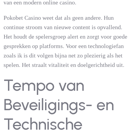
van een modern online casino.
Pokobet Casino weet dat als geen andere. Hun
continue stroom van nieuwe content is opvallend.
Het houdt de spelersgroep alert en zorgt voor goede
gesprekken op platforms. Voor een technologiefan
zoals ik is dit volgen bijna net zo plezierig als het
spelen. Het straalt vitaliteit en doelgerichtheid uit.
Tempo van
Beveiligings- en
Technische