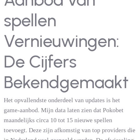
spellen
Vernieuwingen:
De Cijfers
Bekendgemaakt
Het opvallendste onderdeel van updates is het
game-aanbod. Mijn data laten zien dat Pokobet
maandelijks circa 10 tot 15 nieuwe spellen
toevoegt. Deze zijn afkomstig van top providers die
in Nederland veel gespeeld worden. De afwisseling