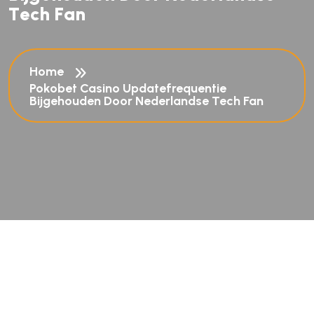
T
e
c
h
F
a
n
Home
Pokobet Casino Updatefrequentie
Bijgehouden Door Nederlandse Tech Fan