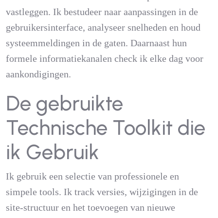
vastleggen. Ik bestudeer naar aanpassingen in de
gebruikersinterface, analyseer snelheden en houd
systeemmeldingen in de gaten. Daarnaast hun
formele informatiekanalen check ik elke dag voor
aankondigingen.
De gebruikte
Technische Toolkit die
ik Gebruik
Ik gebruik een selectie van professionele en
simpele tools. Ik track versies, wijzigingen in de
site-structuur en het toevoegen van nieuwe