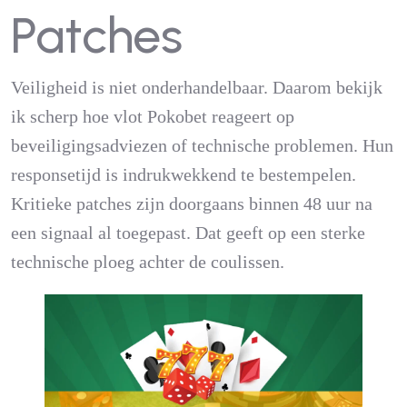
Patches
Veiligheid is niet onderhandelbaar. Daarom bekijk
ik scherp hoe vlot Pokobet reageert op
beveiligingsadviezen of technische problemen. Hun
responsetijd is indrukwekkend te bestempelen.
Kritieke patches zijn doorgaans binnen 48 uur na
een signaal al toegepast. Dat geeft op een sterke
technische ploeg achter de coulissen.