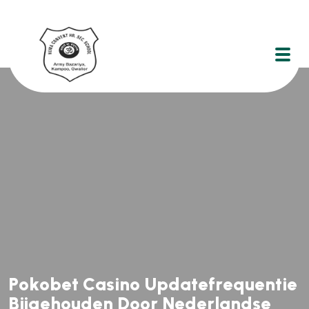
Top Instructors
Top Instructors
P
o
k
o
b
e
t
C
a
s
i
n
o
U
p
d
a
t
e
f
r
e
q
u
e
n
t
i
e
B
i
j
g
e
h
o
u
d
e
n
D
o
o
r
N
e
d
e
r
l
a
n
d
s
e