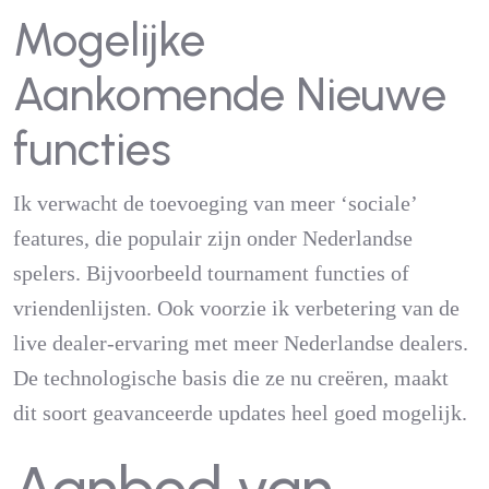
Mogelijke
Aankomende Nieuwe
functies
Ik verwacht de toevoeging van meer ‘sociale’
features, die populair zijn onder Nederlandse
spelers. Bijvoorbeeld tournament functies of
vriendenlijsten. Ook voorzie ik verbetering van de
live dealer-ervaring met meer Nederlandse dealers.
De technologische basis die ze nu creëren, maakt
dit soort geavanceerde updates heel goed mogelijk.
Aanbod van