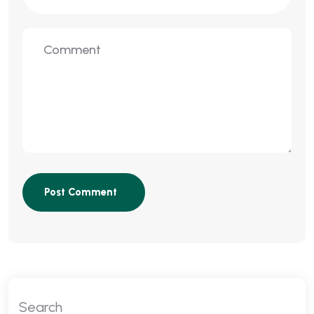
Search