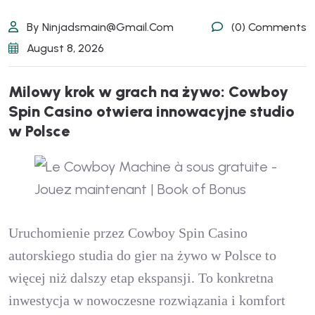
By Ninjadsmain@gmail.com
(0) Comments
August 8, 2026
M
i
l
o
w
y
k
r
o
k
w
g
r
a
c
h
n
a
ż
y
w
o
:
C
o
w
b
o
y
S
p
i
n
C
a
s
i
n
o
o
t
w
i
e
r
a
i
n
n
o
w
a
c
y
j
n
e
s
t
u
d
i
o
w
P
o
l
s
c
e
Uruchomienie przez Cowboy Spin Casino
autorskiego studia do gier na żywo w Polsce to
więcej niż dalszy etap ekspansji. To konkretna
inwestycja w nowoczesne rozwiązania i komfort