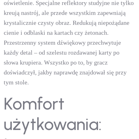
oświetlenie. Specjalne reflektory studyjne nie tylko
kreują nastrój, ale przede wszystkim zapewniają
krystalicznie czysty obraz. Redukują niepożądane
cienie i odblaski na kartach czy żetonach.
Przestrzenny system dźwiękowy przechwytuje
każdy detal – od szelestu rozdawanej karty po
słowa krupiera. Wszystko po to, by gracz
doświadczył, jakby naprawdę znajdował się przy
tym stole.
Komfort
użytkowania: