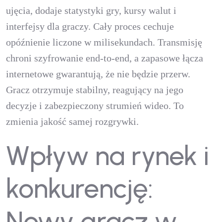
ujęcia, dodaje statystyki gry, kursy walut i
interfejsy dla graczy. Cały proces cechuje
opóźnienie liczone w milisekundach. Transmisję
chroni szyfrowanie end-to-end, a zapasowe łącza
internetowe gwarantują, że nie będzie przerw.
Gracz otrzymuje stabilny, reagujący na jego
decyzje i zabezpieczony strumień wideo. To
zmienia jakość samej rozgrywki.
Wpływ na rynek i
konkurencję:
Nowy gracz w