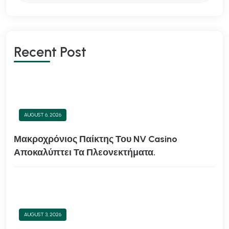
R
E
C
E
N
T
P
O
S
T
AUGUST 6, 2026
Μακροχρόνιος Παίκτης Του NV Casino
Αποκαλύπτει Τα Πλεονεκτήματα.
AUGUST 3, 2026