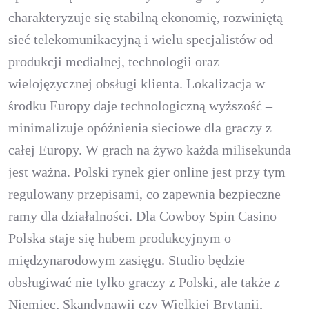
charakteryzuje się stabilną ekonomię, rozwiniętą
sieć telekomunikacyjną i wielu specjalistów od
produkcji medialnej, technologii oraz
wielojęzycznej obsługi klienta. Lokalizacja w
środku Europy daje technologiczną wyższość –
minimalizuje opóźnienia sieciowe dla graczy z
całej Europy. W grach na żywo każda milisekunda
jest ważna. Polski rynek gier online jest przy tym
regulowany przepisami, co zapewnia bezpieczne
ramy dla działalności. Dla Cowboy Spin Casino
Polska staje się hubem produkcyjnym o
międzynarodowym zasięgu. Studio będzie
obsługiwać nie tylko graczy z Polski, ale także z
Niemiec, Skandynawii czy Wielkiej Brytanii,