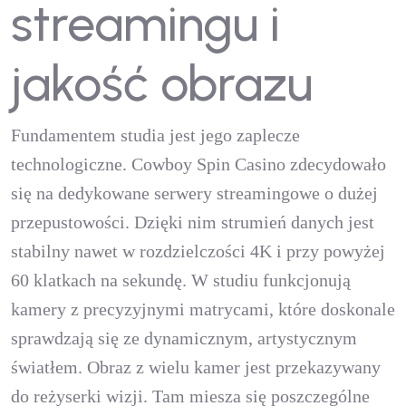
streamingu i
jakość obrazu
Fundamentem studia jest jego zaplecze
technologiczne. Cowboy Spin Casino zdecydowało
się na dedykowane serwery streamingowe o dużej
przepustowości. Dzięki nim strumień danych jest
stabilny nawet w rozdzielczości 4K i przy powyżej
60 klatkach na sekundę. W studiu funkcjonują
kamery z precyzyjnymi matrycami, które doskonale
sprawdzają się ze dynamicznym, artystycznym
światłem. Obraz z wielu kamer jest przekazywany
do reżyserki wizji. Tam miesza się poszczególne