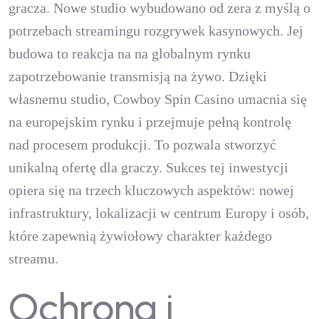
gracza. Nowe studio wybudowano od zera z myślą o
potrzebach streamingu rozgrywek kasynowych. Jej
budowa to reakcja na na globalnym rynku
zapotrzebowanie transmisją na żywo. Dzięki
własnemu studio, Cowboy Spin Casino umacnia się
na europejskim rynku i przejmuje pełną kontrolę
nad procesem produkcji. To pozwala stworzyć
unikalną ofertę dla graczy. Sukces tej inwestycji
opiera się na trzech kluczowych aspektów: nowej
infrastruktury, lokalizacji w centrum Europy i osób,
które zapewnią żywiołowy charakter każdego
streamu.
Ochrona i