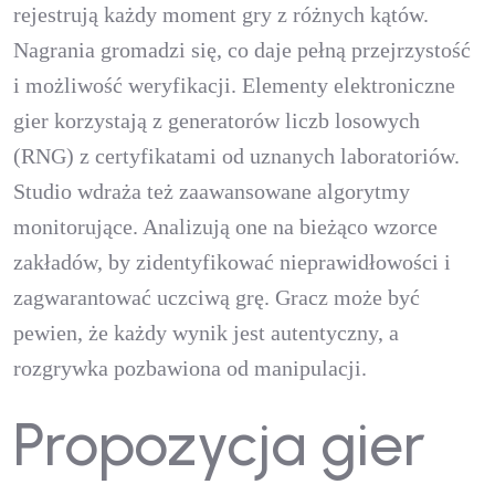
rejestrują każdy moment gry z różnych kątów.
Nagrania gromadzi się, co daje pełną przejrzystość
i możliwość weryfikacji. Elementy elektroniczne
gier korzystają z generatorów liczb losowych
(RNG) z certyfikatami od uznanych laboratoriów.
Studio wdraża też zaawansowane algorytmy
monitorujące. Analizują one na bieżąco wzorce
zakładów, by zidentyfikować nieprawidłowości i
zagwarantować uczciwą grę. Gracz może być
pewien, że każdy wynik jest autentyczny, a
rozgrywka pozbawiona od manipulacji.
Propozycja gier