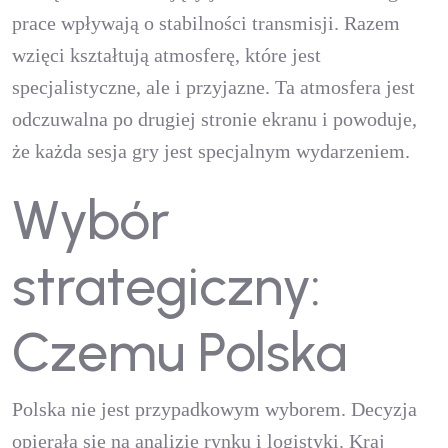
prace wpływają o stabilności transmisji. Razem
wzięci kształtują atmosferę, które jest
specjalistyczne, ale i przyjazne. Ta atmosfera jest
odczuwalna po drugiej stronie ekranu i powoduje,
że każda sesja gry jest specjalnym wydarzeniem.
Wybór
strategiczny:
Czemu Polska
Polska nie jest przypadkowym wyborem. Decyzja
opierała się na analizie rynku i logistyki. Kraj