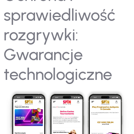
sprawiedliwość
rozgrywki:
Gwarancje
technologiczne