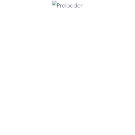
 i uczciwe warunki gry.
na: Twój Pierwszy
akiet powitalny. Zazwyczaj obejmuje z bonusu od
dobyć, powinieneś dokonać spełniającego warunki
 Waszej gry w kasynie.
y.