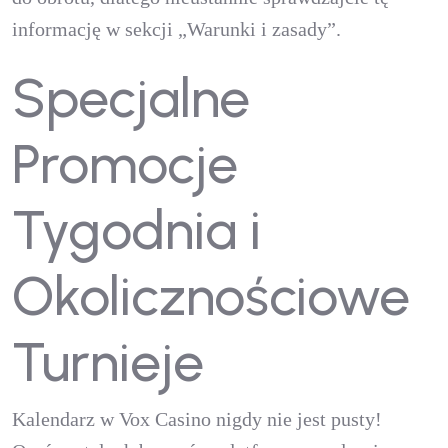
informację w sekcji „Warunki i zasady”.
Specjalne
Promocje
Tygodnia i
Okolicznościowe
Turnieje
Kalendarz w Vox Casino nigdy nie jest pusty!