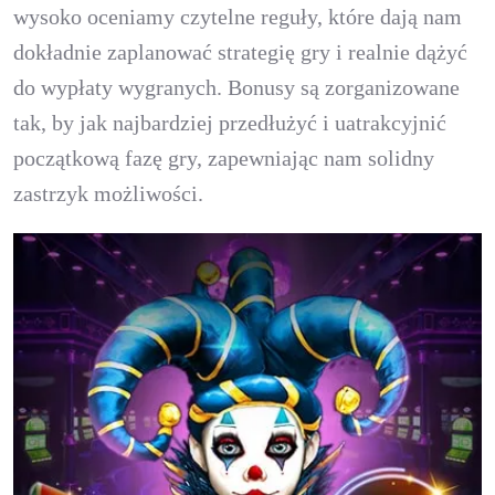
wysoko oceniamy czytelne reguły, które dają nam
dokładnie zaplanować strategię gry i realnie dążyć
do wypłaty wygranych. Bonusy są zorganizowane
tak, by jak najbardziej przedłużyć i uatrakcyjnić
początkową fazę gry, zapewniając nam solidny
zastrzyk możliwości.