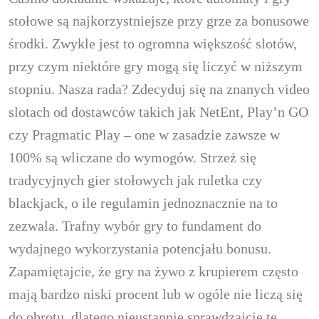
stołowe są najkorzystniejsze przy grze za bonusowe
środki. Zwykle jest to ogromna większość slotów,
przy czym niektóre gry mogą się liczyć w niższym
stopniu. Nasza rada? Zdecyduj się na znanych video
slotach od dostawców takich jak NetEnt, Play’n GO
czy Pragmatic Play – one w zasadzie zawsze w
100% są wliczane do wymogów. Strzeż się
tradycyjnych gier stołowych jak ruletka czy
blackjack, o ile regulamin jednoznacznie na to
zezwala. Trafny wybór gry to fundament do
wydajnego wykorzystania potencjału bonusu.
Zapamiętajcie, że gry na żywo z krupierem często
mają bardzo niski procent lub w ogóle nie liczą się
do obrotu, dlatego nieustannie sprawdzajcie tę