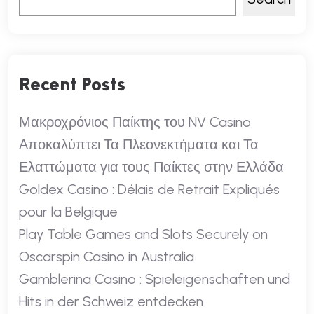
Recent Posts
Μακροχρόνιος Παίκτης του NV Casino
Αποκαλύπτει Τα Πλεονεκτήματα και Τα
Ελαττώματα για τους Παίκτες στην Ελλάδα
Goldex Casino : Délais de Retrait Expliqués
pour la Belgique
Play Table Games and Slots Securely on
Oscarspin Casino in Australia
Gamblerina Casino : Spieleigenschaften und
Hits in der Schweiz entdecken