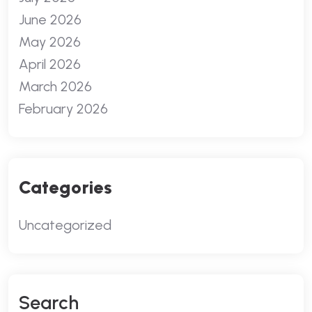
June 2026
May 2026
April 2026
March 2026
February 2026
Categories
Uncategorized
S
E
A
R
C
H