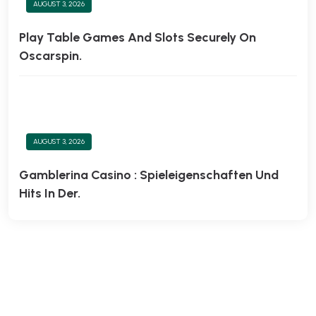
AUGUST 3, 2026
Play Table Games And Slots Securely On
Oscarspin.
AUGUST 3, 2026
Gamblerina Casino : Spieleigenschaften Und
Hits In Der.