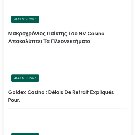
AUGUST 6, 2026
Μακροχρόνιος Παίκτης Του NV Casino
Αποκαλύπτει Τα Πλεονεκτήματα.
AUGUST 3, 2026
Goldex Casino : Délais De Retrait Expliqués
Pour.