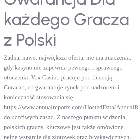
każdego Gracza
z Polski
Żadna, nawet największa oferta, nie ma znaczenia,
gdy kasyno nie zapewnia pewnego i sprawnego
otoczenia. Vox Casino pracuje pod licencją
Curacao, co gwarantuje rynek pod nadzorem i
konieczność stosowania się
https://www.annualreports.com/HostedData/Annual
do uczciwych zasad. Z naszego punktu widzenia,
polskich graczy, kluczowe jest także omówione
pełne wsparcie dla złotówek oraz błyskawicznych,