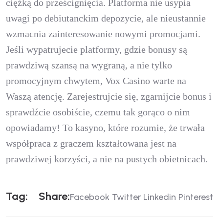
ciężką do prześcignięcia. Platforma nie usypia
uwagi po debiutanckim depozycie, ale nieustannie
wzmacnia zainteresowanie nowymi promocjami.
Jeśli wypatrujecie platformy, gdzie bonusy są
prawdziwą szansą na wygraną, a nie tylko
promocyjnym chwytem, Vox Casino warte na
Waszą atencję. Zarejestrujcie się, zgarnijcie bonus i
sprawdźcie osobiście, czemu tak gorąco o nim
opowiadamy! To kasyno, które rozumie, że trwała
współpraca z graczem kształtowana jest na
prawdziwej korzyści, a nie na pustych obietnicach.
T
A
G
:
S
H
A
R
E
:
Facebook
Twitter
Linkedin
Pinterest