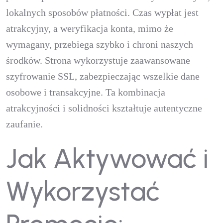
lokalnych sposobów płatności. Czas wypłat jest
atrakcyjny, a weryfikacja konta, mimo że
wymagany, przebiega szybko i chroni naszych
środków. Strona wykorzystuje zaawansowane
szyfrowanie SSL, zabezpieczając wszelkie dane
osobowe i transakcyjne. Ta kombinacja
atrakcyjności i solidności kształtuje autentyczne
zaufanie.
Jak Aktywować i
Wykorzystać