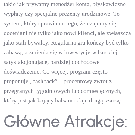
takie jak prywatny menedżer konta, błyskawiczne
wypłaty czy specjalne prezenty urodzinowe. To
system, który sprawia do tego, że czujemy się
doceniani nie tylko jako nowi klienci, ale zwłaszcza
jako stali bywalcy. Regularna gra kończy być tylko
zabawą, a zmienia się w inwestycję w bardziej
satysfakcjonujące, bardziej dochodowe
doświadczenie. Co więcej, program często
proponuje „cashback” – procentowy zwrot z
przegranych tygodniowych lub comiesięcznych,
który jest jak kojący balsam i daje drugą szansę.
Główne Atrakcje: