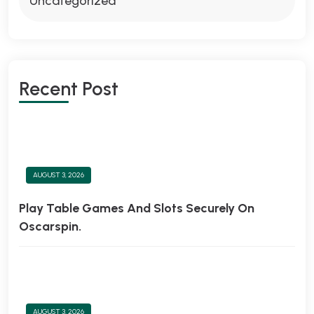
Uncategorized
R
E
C
E
N
T
P
O
S
T
AUGUST 3, 2026
Play Table Games And Slots Securely On
Oscarspin.
AUGUST 3, 2026