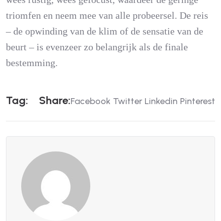
triomfen en neem mee van alle probeersel. De reis
– de opwinding van de klim of de sensatie van de
beurt – is evenzeer zo belangrijk als de finale
bestemming.
T
A
G
:
S
H
A
R
E
:
Facebook
Twitter
Linkedin
Pinterest