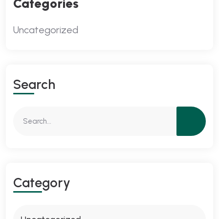
Categories
Uncategorized
S
E
A
R
C
H
C
A
T
E
G
O
R
Y