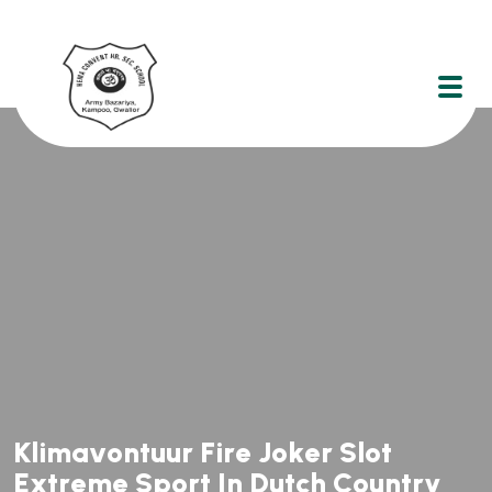
Top Instructors
Top Instructors
K
l
i
m
a
v
o
n
t
u
u
r
F
i
r
e
J
o
k
e
r
S
l
o
t
E
x
t
r
e
m
e
S
p
o
r
t
I
n
D
u
t
c
h
C
o
u
n
t
r
y