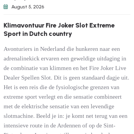
August 5, 2026
K
l
i
m
a
v
o
n
t
u
u
r
F
i
r
e
J
o
k
e
r
S
l
o
t
E
x
t
r
e
m
e
S
p
o
r
t
i
n
D
u
t
c
h
c
o
u
n
t
r
y
Avonturiers in Nederland die hunkeren naar een
adrenalinekick ervaren een geweldige uitdaging in
de combinatie van klimmen en het
Fire Joker Live
Dealer Spellen
Slot. Dit is geen standaard dagje uit.
Het is een reis die de fysiologische grenzen van
extreme sport verlegt en die sensatie combineert
met de elektrische sensatie van een levendige
slotmachine. Beeld je in: je komt net terug van een
intensieve route in de Ardennen of op de Sint-