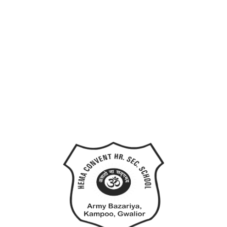
uhensigtsmæssigt forhold til spil. Det er centralt at
vide, hvor man får professionel hjælp. Som et dansk
licenseret casino har vi et ansvar for at lede dig
videre til den rigtige støtte. Hvis du eller en du
kender viser tegn på problemspil, er det vigtigt at
gøre noget. Vi anbefaler, at du ringer til en af de
danske, uafhængige organisationer, der hjælper med
dette. De giver gratis og fortrolig rådgivning. At
søge hjælp er et vigtigt træk. Vores kundeservice vil
også høre og hjælpe, hvis du kontakter os med
bekymringer om dit spil.
StopSpillet.dk:
Den officielle danske
hjemmeside mod problemspil. Her ser du tests,
værktøjer og direkte kontakt til en konsulent.