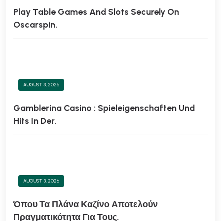
Play Table Games And Slots Securely On
Oscarspin.
AUGUST 3, 2026
Gamblerina Casino : Spieleigenschaften Und
Hits In Der.
AUGUST 3, 2026
Όπου Τα Πλάνα Καζίνο Αποτελούν
Πραγματικότητα Για Τους.