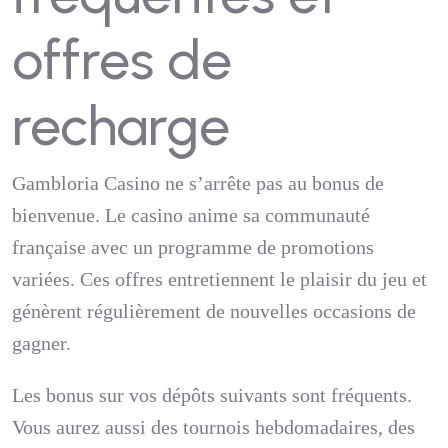
offres de
recharge
Gambloria Casino ne s’arrête pas au bonus de
bienvenue. Le casino anime sa communauté
française avec un programme de promotions
variées. Ces offres entretiennent le plaisir du jeu et
génèrent régulièrement de nouvelles occasions de
gagner.
Les bonus sur vos dépôts suivants sont fréquents.
Vous aurez aussi des tournois hebdomadaires, des