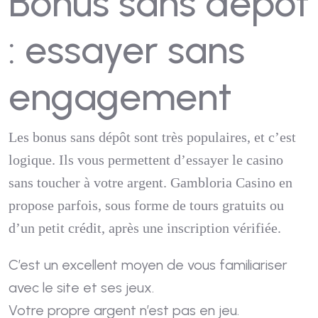
Bonus sans dépôt
: essayer sans
engagement
Les bonus sans dépôt sont très populaires, et c’est
logique. Ils vous permettent d’essayer le casino
sans toucher à votre argent. Gambloria Casino en
propose parfois, sous forme de tours gratuits ou
d’un petit crédit, après une inscription vérifiée.
C’est un excellent moyen de vous familiariser
avec le site et ses jeux.
Votre propre argent n’est pas en jeu.