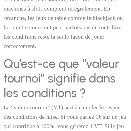
machines à slots comptent intégralement. En
revanche, les jeux de table comme le blackjack ou
la roulette comptent peu, parfois pas du tout. Lire
les conditions reste la seule façon de jouer
correctement.
Qu’est-ce que “valeur
tournoi” signifie dans
les conditions ?
La “valeur tournoi” (VT) sert à calculer le respect
des conditions de mise. Si vous pariez 1€ sur un jeu
qui contribue à 100%, vous générez 1 VT. Si le jeu