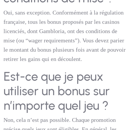
Oui, sans exception. Conformément à la régulation
française, tous les bonus proposés par les casinos
licenciés, dont Gambloria, ont des conditions de
mise (ou “wager requirements”). Vous devez parier
le montant du bonus plusieurs fois avant de pouvoir
retirer les gains qui en découlent.
Est-ce que je peux
utiliser un bonus sur
n’importe quel jeu ?
Non, cela n’est pas possible. Chaque promotion
précise quels jeux sont éligibles. En général, les