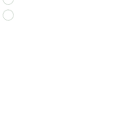
info@hemaconventschool.com
Quick Links.
About Us
Board Management
Gallery
Blogs
Contact Us
Subscribe Newsletter