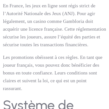
En France, les jeux en ligne sont régis strict de
l’Autorité Nationale des Jeux (ANJ). Pour agir
légalement, un casino comme Gambloria doit
acquérir une licence française. Cette réglementation
sécurise les joueurs, assure l’équité des parties et
sécurise toutes les transactions financières.
Les promotions obéissent à ces règles. En tant que
joueur français, vous pouvez donc bénéficier des
bonus en toute confiance. Leurs conditions sont
claires et suivent la loi, ce qui est un point
rassurant.
Système de