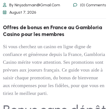
By Ninjadsmain@gmail.com
(0) Comments
August 7, 2026
O
f
f
r
e
s
d
e
b
o
n
u
s
e
n
F
r
a
n
c
e
a
u
G
a
m
b
l
o
r
i
a
C
a
s
i
n
o
p
o
u
r
l
e
s
m
e
m
b
r
e
s
Si vous cherchez un casino en ligne digne de
confiance et généreuse depuis la France, Gambloria
Casino mérite votre attention. Ses promotions sont
prévues aux joueurs français. Ce guide vous aide à
saisir chaque promotion, du bonus de bienvenue
aux récompenses pour les fidèles, pour que vous en
tiriez le meilleur parti.