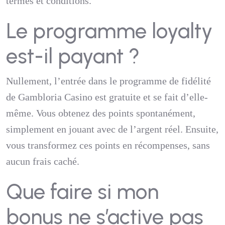
termes et conditions.
Le programme loyalty
est-il payant ?
Nullement, l’entrée dans le programme de fidélité
de Gambloria Casino est gratuite et se fait d’elle-
même. Vous obtenez des points spontanément,
simplement en jouant avec de l’argent réel. Ensuite,
vous transformez ces points en récompenses, sans
aucun frais caché.
Que faire si mon
bonus ne s’active pas