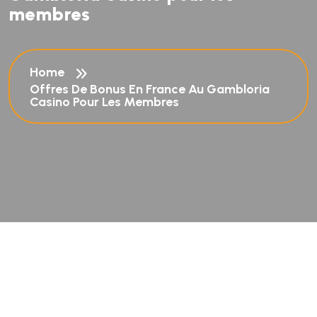
membres
Home
Offres De Bonus En France Au Gambloria
Casino Pour Les Membres