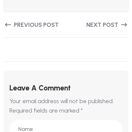
PREVIOUS POST
NEXT POST
Leave A Comment
Your email address will not be published.
Required fields are marked
*