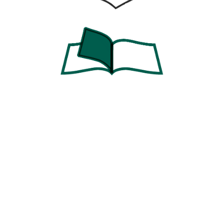
geeft net wat een ernstige tafelspeler vereist: een
eerlijke, goed uitgevoerde digitale uitvoering van
de casinoklassiekers. Tijdens mijn test speelde ik
diverse sessies van Multi-hand Blackjack, waar je
verschillende handen tegelijk kunt spelen, en zag ik
ook enkele minder bekende spellen zoals Pai Gow
Poker. Een cruciaal element voor berekenende
spelers is de transparantie rond de spelregels en het
huisvoordeel; bij GramsBet zijn deze details
duidelijk aangegeven voor elk individueel spel,
zodat je een doordachte beslissing kunt maken.
Deze gerichtheid voor de essentiële wensen van de
tafelspeler, gecombineerd met een betrouwbare
technologische prestatie, maakt deze sectie een