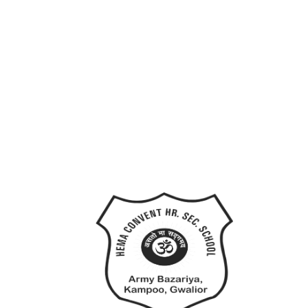
mesta vinstpotentialen befinner sig, så att känna till
hur de löses ut är centralt. Betrakta det som att
packa ner din fallskärm noggrant – det skänker dig
trygghet och låter dig njuta av resan.
Säkerhet och
Ansvarskänsla i
Spelandets värld