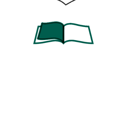
comune e necessaria. Impedisce le frodi e tutela sia
noi che voi.
Esplorare Space
XY Game:
Progetto e
Facilità d’uso
Secondo noi, una piattaforma ben fatta è la base per
divertirsi. L’interfaccia di Space XY Game è stata
pensata per essere semplice. Una volta effettuato