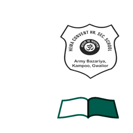
Inloggegevens
Invoeren en Verificatie
In het venster vul je het e-mailadres en wachtwoord
in dat je bij registratie hebt ingesteld. De optie
‘Gegevens onthouden’ kun je het beste alleen op je
privé apparaat activeren. Druk op bevestigen. Ons
systeem checkt je gegevens meteen in de veilige
database. Login je voor het eerst in vanaf een
onbekend apparaat? Dan kan er een bijkomende
verificatiestap komen. Dat is een
voorzorgsmaatregel om je account te beveiligen.