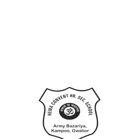
dla graczy w
Polsce
W Glorion Casino znajdziesz rozmaite bonusy,
zarówno nowych graczy, jak i stałych bywalców.
Nasza oferta powstaje z myślą o polskim rynku i
systematycznie się zmienia. Bonus powitalny to
zazwyczaj pakiet na kilka pierwszych depozytów,
który znacząco zasila Twój początkowy budżet.
Darmowe spiny to sprawdzony klasyk, dający
wypróbować nowe sloty bez ryzyka. Bonusy reload,
czyli doładowania, nagradzają naszych stałych