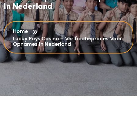
I
n
N
e
d
e
r
l
a
n
d
Home
Lucky Pays Casino – Verificatieproces Voor
Opnames In Nederland