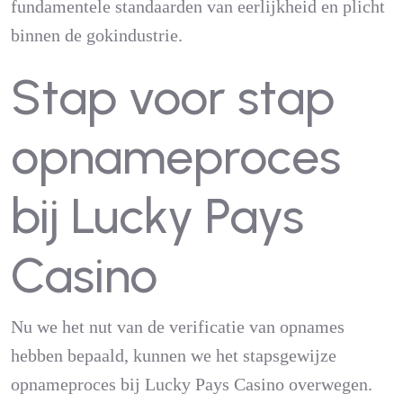
fundamentele standaarden van eerlijkheid en plicht
binnen de gokindustrie.
Stap voor stap
opnameproces
bij Lucky Pays
Casino
Nu we het nut van de verificatie van opnames
hebben bepaald, kunnen we het stapsgewijze
opnameproces bij Lucky Pays Casino overwegen.