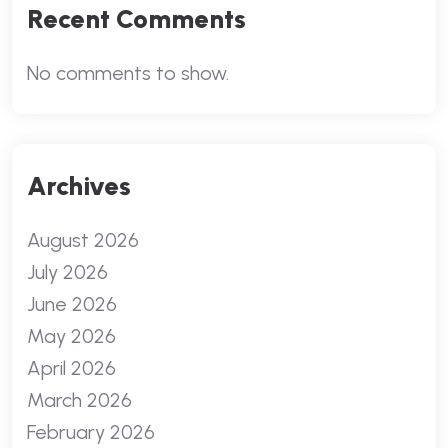
Recent Comments
No comments to show.
Archives
August 2026
July 2026
June 2026
May 2026
April 2026
March 2026
February 2026