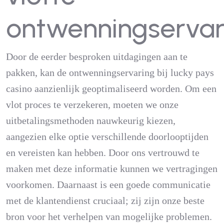
ontwenningservar
Door de eerder besproken uitdagingen aan te
pakken, kan de ontwenningservaring bij
lucky pays
casino
aanzienlijk geoptimaliseerd worden. Om een
vlot proces te verzekeren, moeten we onze
uitbetalingsmethoden nauwkeurig kiezen,
aangezien elke optie verschillende doorlooptijden
en vereisten kan hebben. Door ons vertrouwd te
maken met deze informatie kunnen we vertragingen
voorkomen. Daarnaast is een goede communicatie
met de klantendienst cruciaal; zij zijn onze beste
bron voor het verhelpen van mogelijke problemen.