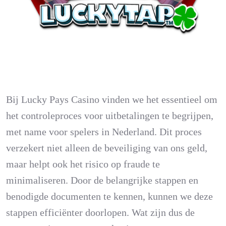
Bij Lucky Pays Casino vinden we het essentieel om
het controleproces voor uitbetalingen te begrijpen,
met name voor spelers in Nederland. Dit proces
verzekert niet alleen de beveiliging van ons geld,
maar helpt ook het risico op fraude te
minimaliseren. Door de belangrijke stappen en
benodigde documenten te kennen, kunnen we deze
stappen efficiënter doorlopen. Wat zijn dus de