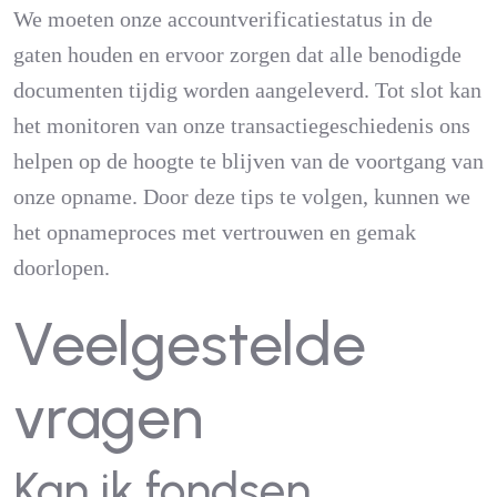
We moeten onze accountverificatiestatus in de
gaten houden en ervoor zorgen dat alle benodigde
documenten tijdig worden aangeleverd. Tot slot kan
het monitoren van onze transactiegeschiedenis ons
helpen op de hoogte te blijven van de voortgang van
onze opname. Door deze tips te volgen, kunnen we
het opnameproces met vertrouwen en gemak
doorlopen.
Veelgestelde
vragen
Kan ik fondsen