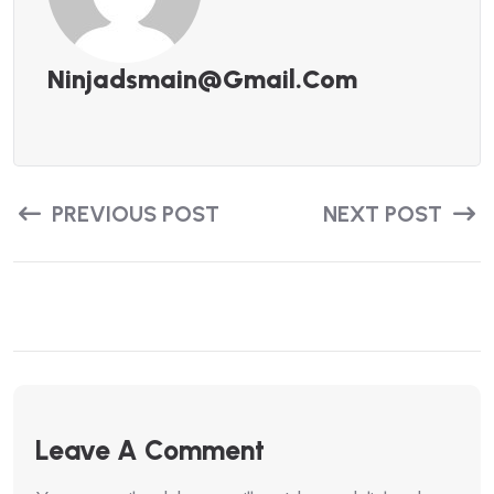
Ninjadsmain@gmail.com
PREVIOUS POST
NEXT POST
Leave A Comment