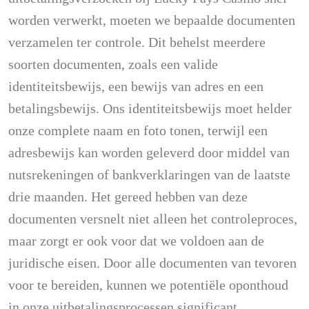
worden verwerkt, moeten we bepaalde documenten
verzamelen ter controle. Dit behelst meerdere
soorten documenten, zoals een valide
identiteitsbewijs, een bewijs van adres en een
betalingsbewijs. Ons identiteitsbewijs moet helder
onze complete naam en foto tonen, terwijl een
adresbewijs kan worden geleverd door middel van
nutsrekeningen of bankverklaringen van de laatste
drie maanden. Het gereed hebben van deze
documenten versnelt niet alleen het controleproces,
maar zorgt er ook voor dat we voldoen aan de
juridische eisen. Door alle documenten van tevoren
voor te bereiden, kunnen we potentiële oponthoud
in onze uitbetalingsprocessen significant