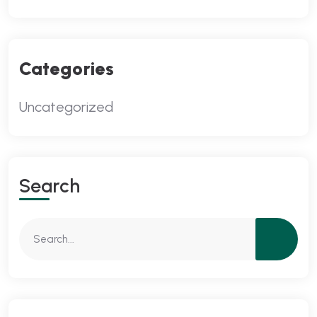
Categories
Uncategorized
S
E
A
R
C
H