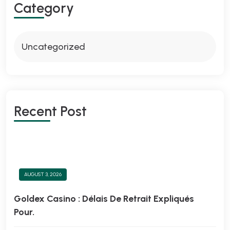
C
A
T
E
G
O
R
Y
Uncategorized
R
E
C
E
N
T
P
O
S
T
AUGUST 3, 2026
Goldex Casino : Délais De Retrait Expliqués
Pour.