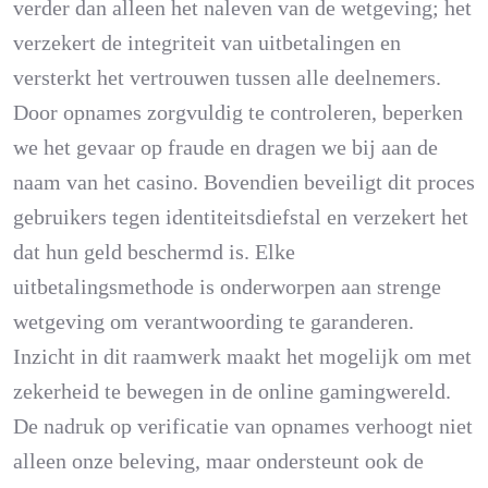
verder dan alleen het naleven van de wetgeving; het
verzekert de integriteit van uitbetalingen en
versterkt het vertrouwen tussen alle deelnemers.
Door opnames zorgvuldig te controleren, beperken
we het gevaar op fraude en dragen we bij aan de
naam van het casino. Bovendien beveiligt dit proces
gebruikers tegen identiteitsdiefstal en verzekert het
dat hun geld beschermd is. Elke
uitbetalingsmethode is onderworpen aan strenge
wetgeving om verantwoording te garanderen.
Inzicht in dit raamwerk maakt het mogelijk om met
zekerheid te bewegen in de online gamingwereld.
De nadruk op verificatie van opnames verhoogt niet
alleen onze beleving, maar ondersteunt ook de