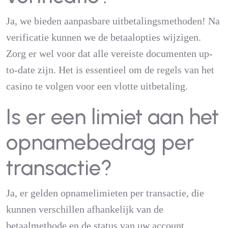
Ja, we bieden aanpasbare uitbetalingsmethoden! Na
verificatie kunnen we de betaalopties wijzigen.
Zorg er wel voor dat alle vereiste documenten up-
to-date zijn. Het is essentieel om de regels van het
casino te volgen voor een vlotte uitbetaling.
Is er een limiet aan het
opnamebedrag per
transactie?
Ja, er gelden opnamelimieten per transactie, die
kunnen verschillen afhankelijk van de
betaalmethode en de status van uw account.