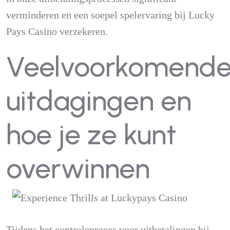
verminderen en een soepel spelervaring bij Lucky
Pays Casino verzekeren.
Veelvoorkomend
uitdagingen en
hoe je ze kunt
overwinnen
Tijdens het controleproces voor uitbetalingen bij