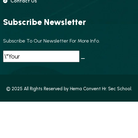
Contact Us
Subscribe Newsletter
Subscribe To Our Newsletter For More Info.
© 2025 All Rights Reserved by
Hema Convent Hr. Sec School.