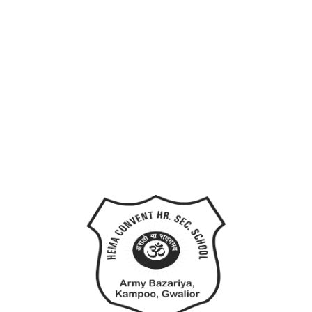
Games Opereren
bij Need for Slots
Het functioneert simpel. Je kiest uit een live game
uit ons aanbod en verbindt direct met de livestream.
Je doet je inzetten via een digitaal overzicht op je
scherm, dat de acties aan de tafel volgt. De live
dealer neemt waar deze inzetten op een monitor en
leidt het spel uit. Wij waarborgen dat alle regels en
uitbetalingsratio’s duidelijk in beeld zijn. Zo heb je
inzicht in je precies waar je aan begint.
Het Aandeel van de