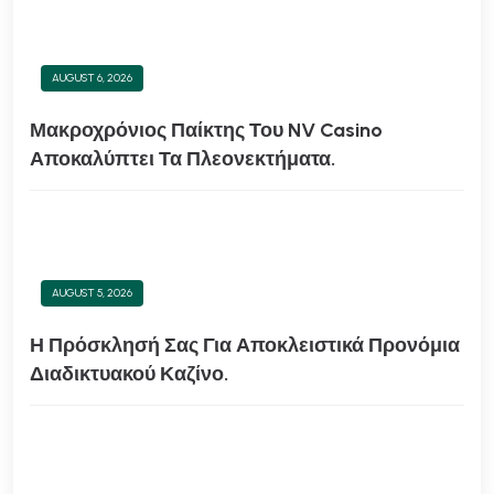
AUGUST 6, 2026
Μακροχρόνιος Παίκτης Του NV Casino
Αποκαλύπτει Τα Πλεονεκτήματα.
AUGUST 5, 2026
Η Πρόσκλησή Σας Για Αποκλειστικά Προνόμια
Διαδικτυακού Καζίνο.