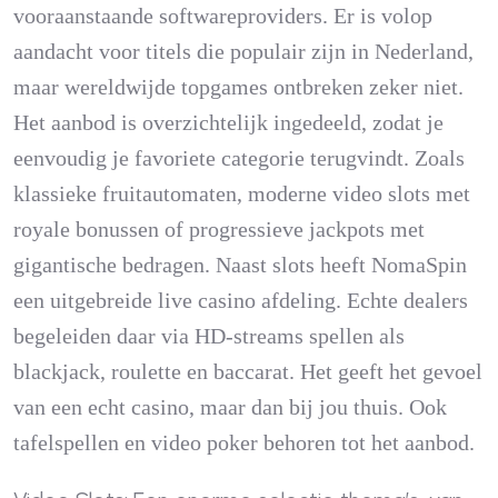
vooraanstaande softwareproviders. Er is volop
aandacht voor titels die populair zijn in Nederland,
maar wereldwijde topgames ontbreken zeker niet.
Het aanbod is overzichtelijk ingedeeld, zodat je
eenvoudig je favoriete categorie terugvindt. Zoals
klassieke fruitautomaten, moderne video slots met
royale bonussen of progressieve jackpots met
gigantische bedragen. Naast slots heeft NomaSpin
een uitgebreide live casino afdeling. Echte dealers
begeleiden daar via HD-streams spellen als
blackjack, roulette en baccarat. Het geeft het gevoel
van een echt casino, maar dan bij jou thuis. Ook
tafelspellen en video poker behoren tot het aanbod.