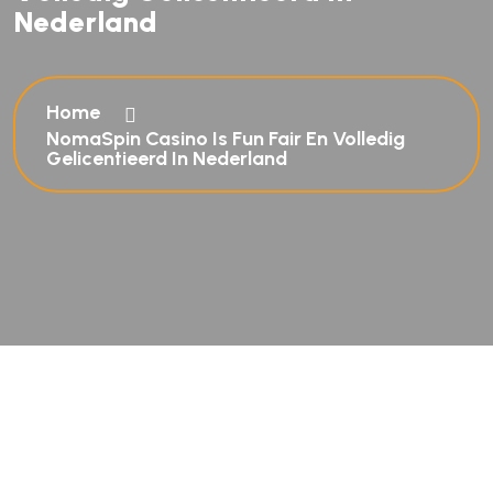
N
e
d
e
r
l
a
n
d
Home
NomaSpin Casino Is Fun Fair En Volledig
Gelicentieerd In Nederland