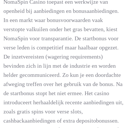
NomaSpin Casino toepast een werkwijze van
openheid bij aanbiedingen en bonusaanbiedingen.
In een markt waar bonusvoorwaarden vaak
verstopte valkuilen onder het gras bevatten, kiest
NomaSpin voor transparantie. De startbonus voor
verse leden is competitief maar haalbaar opgezet.
De inzetvereisten (wagering requirements)
bevinden zich in lijn met de industrie en worden
helder gecommuniceerd. Zo kun je een doordachte
afweging treffen over het gebruik van de bonus. Na
de startbonus stopt het niet ermee. Het casino
introduceert herhaaldelijk recente aanbiedingen uit,
zoals gratis spins voor verse slots,
cashbackaanbiedingen of extra depositobonussen.