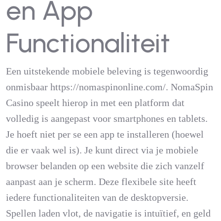
en App
Functionaliteit
Een uitstekende mobiele beleving is tegenwoordig
onmisbaar
https://nomaspinonline.com/
. NomaSpin
Casino speelt hierop in met een platform dat
volledig is aangepast voor smartphones en tablets.
Je hoeft niet per se een app te installeren (hoewel
die er vaak wel is). Je kunt direct via je mobiele
browser belanden op een website die zich vanzelf
aanpast aan je scherm. Deze flexibele site heeft
iedere functionaliteiten van de desktopversie.
Spellen laden vlot, de navigatie is intuïtief, en geld