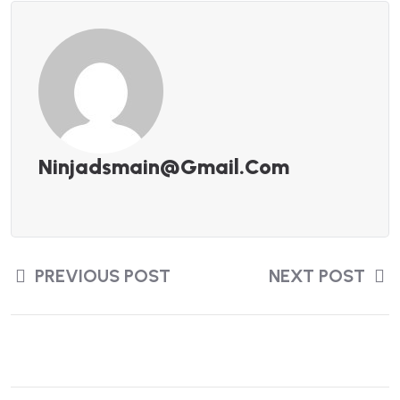
Ninjadsmain@gmail.com
PREVIOUS POST
NEXT POST