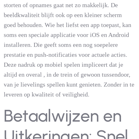
storten of opnames gaat net zo makkelijk. De
beeldkwaliteit blijft ook op een kleiner scherm
goed behouden. Wie het liefst een app toepast, kan
soms een speciale applicatie voor iOS en Android
installeren. Die geeft soms een nog soepelere
prestatie en push-notificaties voor actuele acties.
Deze nadruk op mobiel spelen impliceert dat je
altijd en overal , in de trein of gewoon tussendoor,
van je lievelings spellen kunt genieten. Zonder in te
leveren op kwaliteit of veiligheid.
Betaalwijzen en
Uitkeringen: Snel