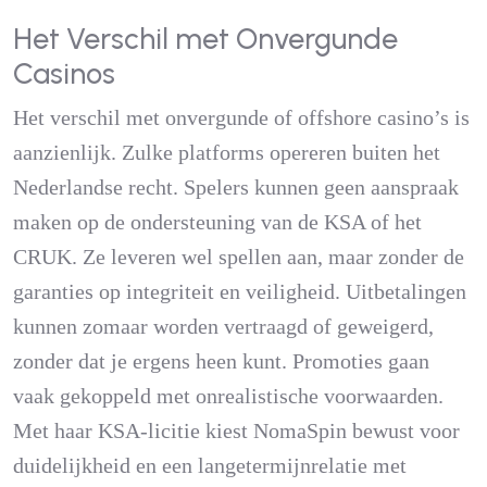
Het Verschil met Onvergunde
Casinos
Het verschil met onvergunde of offshore casino’s is
aanzienlijk. Zulke platforms opereren buiten het
Nederlandse recht. Spelers kunnen geen aanspraak
maken op de ondersteuning van de KSA of het
CRUK. Ze leveren wel spellen aan, maar zonder de
garanties op integriteit en veiligheid. Uitbetalingen
kunnen zomaar worden vertraagd of geweigerd,
zonder dat je ergens heen kunt. Promoties gaan
vaak gekoppeld met onrealistische voorwaarden.
Met haar KSA-licitie kiest NomaSpin bewust voor
duidelijkheid en een langetermijnrelatie met