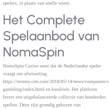
spelers, in plaats van snelle winst.
Het Complete
Spelaanbod van
NomaSpin
NomaSpin Casino weet dat de Nederlandse speler
vraagt om afwisseling
https://money.cnn.com/2018/05/14/news/companies/s
gambling/index.html
en kwaliteit. Het platform
levert een uitgebalanceerde collectie van honderden
spellen. Deze zijn grondig gekozen van