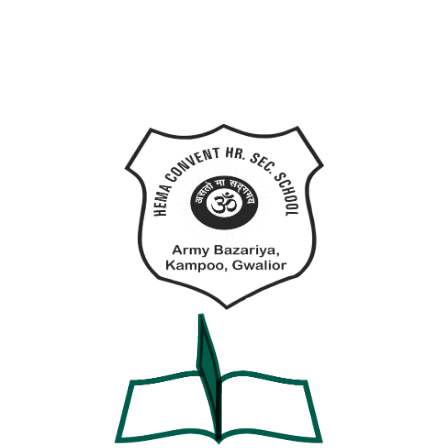
Nederland
Rizzio Casino kent diverse duidelijke afspraken
over de manier waarop we onze spelers in
Nederland benaderen. Die heten onze
servicebelofte. We zijn er als je ons nodig hebt,
daarom zijn onze belangrijkste kanalen 24/7
beschikbaar. We zijn ook altijd recht door zee tegen
je. We vertellen wat we zullen doen om je probleem
op te lossen en binnen welke tijd je een antwoord
kunt tegemoet zien. Iedereen verdient een
respectvolle benadering, dus we gaan discreet met
je gegevens te werk, precies zoals de Nederlandse
privacywet (AVG) en de regels van de