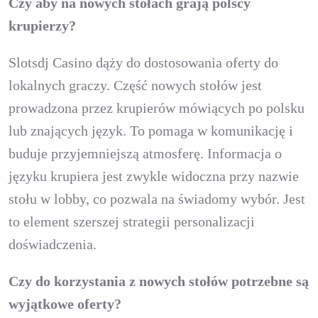
Czy aby na nowych stołach grają polscy
krupierzy?
Slotsdj Casino dąży do dostosowania oferty do
lokalnych graczy. Część nowych stołów jest
prowadzona przez krupierów mówiących po polsku
lub znających język. To pomaga w komunikację i
buduje przyjemniejszą atmosferę. Informacja o
języku krupiera jest zwykle widoczna przy nazwie
stołu w lobby, co pozwala na świadomy wybór. Jest
to element szerszej strategii personalizacji
doświadczenia.
Czy do korzystania z nowych stołów potrzebne są
wyjątkowe oferty?