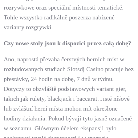
rozrywkowe oraz speciální místnosti tematické.
Tohle wszystko radikálně poszerza nabízené
varianty rozgrywki.
Czy nowe stoly jsou k dispozici przez całą dobę?
Ano, naprostá převaha čerstvých herních míst w
rozbudowanych studiach Slotsdj Casino pracuje bez
přestávky, 24 hodin na dobę, 7 dnů w týdnu.
Dotyczy to obzvláště podstawowych variant gier,
takich jak rulety, blackjack i baccarat. Jisté níšové
lub zvláštní herní místa mohou mít określone
hodiny działania. Pokud bývají tyto jasně označené
w seznamu. Głównym účelem ekspansji bylo