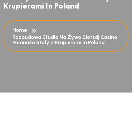
K
r
u
p
i
e
r
a
m
i
I
n
P
o
l
a
n
d
Home
Rozbudowa Studia Na Żywo Slotsdj Casino
Pomnaża Stoły Z Krupierami In Poland