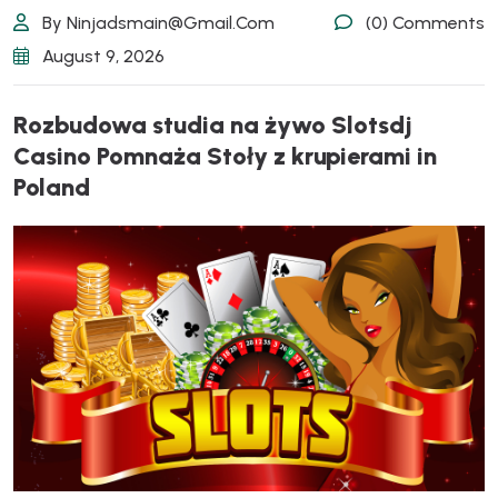
By Ninjadsmain@gmail.com
(0) Comments
August 9, 2026
R
o
z
b
u
d
o
w
a
s
t
u
d
i
a
n
a
ż
y
w
o
S
l
o
t
s
d
j
C
a
s
i
n
o
P
o
m
n
a
ż
a
S
t
o
ł
y
z
k
r
u
p
i
e
r
a
m
i
i
n
P
o
l
a
n
d