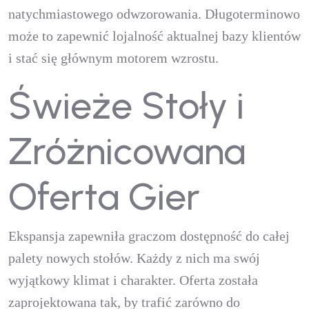
natychmiastowego odwzorowania. Długoterminowo
może to zapewnić lojalność aktualnej bazy klientów
i stać się głównym motorem wzrostu.
Świeże Stoły i
Zróżnicowana
Oferta Gier
Ekspansja zapewniła graczom dostępność do całej
palety nowych stołów. Każdy z nich ma swój
wyjątkowy klimat i charakter. Oferta została
zaprojektowana tak, by trafić zarówno do