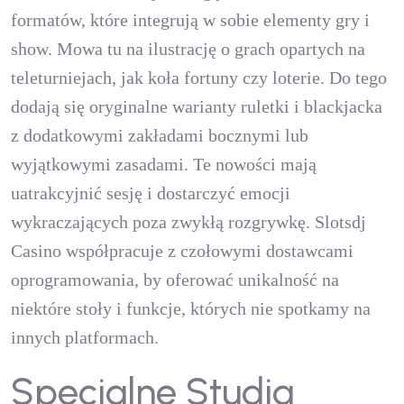
formatów, które integrują w sobie elementy gry i
show. Mowa tu na ilustrację o grach opartych na
teleturniejach, jak koła fortuny czy loterie. Do tego
dodają się oryginalne warianty ruletki i blackjacka
z dodatkowymi zakładami bocznymi lub
wyjątkowymi zasadami. Te nowości mają
uatrakcyjnić sesję i dostarczyć emocji
wykraczających poza zwykłą rozgrywkę. Slotsdj
Casino współpracuje z czołowymi dostawcami
oprogramowania, by oferować unikalność na
niektóre stoły i funkcje, których nie spotkamy na
innych platformach.
Specjalne Studia