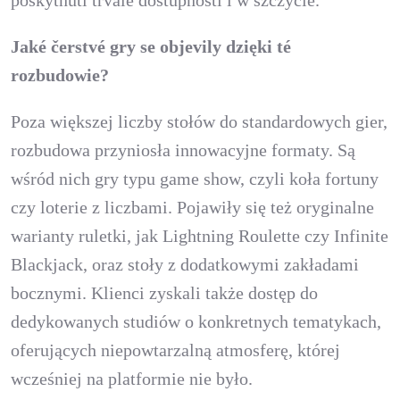
poskytnutí trvalé dostupnosti i w szczycie.
Jaké čerstvé gry se objevily dzięki té
rozbudowie?
Poza większej liczby stołów do standardowych gier,
rozbudowa przyniosła innowacyjne formaty. Są
wśród nich gry typu game show, czyli koła fortuny
czy loterie z liczbami. Pojawiły się też oryginalne
warianty ruletki, jak Lightning Roulette czy Infinite
Blackjack, oraz stoły z dodatkowymi zakładami
bocznymi. Klienci zyskali także dostęp do
dedykowanych studiów o konkretnych tematykach,
oferujących niepowtarzalną atmosferę, której
wcześniej na platformie nie było.