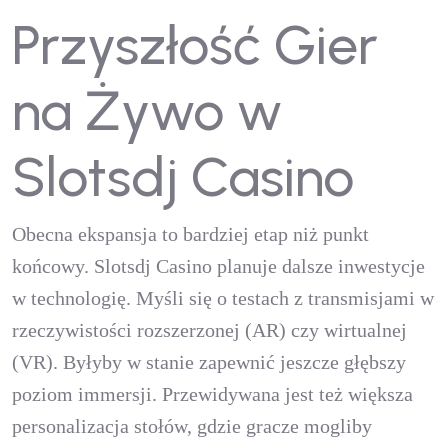
Przyszłość Gier
na Żywo w
Slotsdj Casino
Obecna ekspansja to bardziej etap niż punkt
końcowy. Slotsdj Casino planuje dalsze inwestycje
w technologię. Myśli się o testach z transmisjami w
rzeczywistości rozszerzonej (AR) czy wirtualnej
(VR). Byłyby w stanie zapewnić jeszcze głębszy
poziom immersji. Przewidywana jest też większa
personalizacja stołów, gdzie gracze mogliby