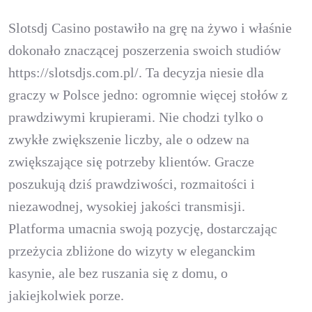
Slotsdj Casino postawiło na grę na żywo i właśnie
dokonało znaczącej poszerzenia swoich studiów
https://slotsdjs.com.pl/
. Ta decyzja niesie dla
graczy w Polsce jedno: ogromnie więcej stołów z
prawdziwymi krupierami. Nie chodzi tylko o
zwykłe zwiększenie liczby, ale o odzew na
zwiększające się potrzeby klientów. Gracze
poszukują dziś prawdziwości, rozmaitości i
niezawodnej, wysokiej jakości transmisji.
Platforma umacnia swoją pozycję, dostarczając
przeżycia zbliżone do wizyty w eleganckim
kasynie, ale bez ruszania się z domu, o
jakiejkolwiek porze.