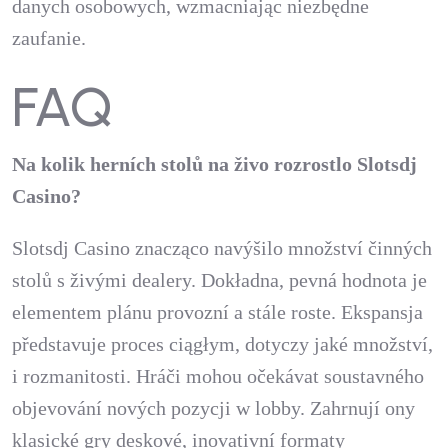
danych osobowych, wzmacniając niezbędne
zaufanie.
FAQ
Na kolik herních stolů na živo rozrostlo Slotsdj
Casino?
Slotsdj Casino znacząco navýšilo množství činných
stolů s živými dealery. Dokładna, pevná hodnota je
elementem plánu provozní a stále roste. Ekspansja
představuje proces ciągłym, dotyczy jaké množství,
i rozmanitosti. Hráči mohou očekávat soustavného
objevování nových pozycji w lobby. Zahrnují ony
klasické gry deskové, inovativní formaty