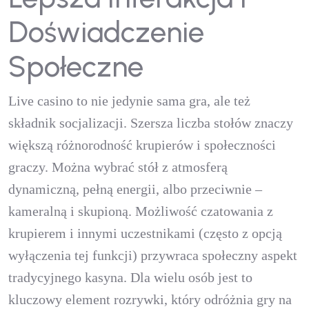
Doświadczenie
Społeczne
Live casino to nie jedynie sama gra, ale też
składnik socjalizacji. Szersza liczba stołów znaczy
większą różnorodność krupierów i społeczności
graczy. Można wybrać stół z atmosferą
dynamiczną, pełną energii, albo przeciwnie –
kameralną i skupioną. Możliwość czatowania z
krupierem i innymi uczestnikami (często z opcją
wyłączenia tej funkcji) przywraca społeczny aspekt
tradycyjnego kasyna. Dla wielu osób jest to
kluczowy element rozrywki, który odróżnia gry na