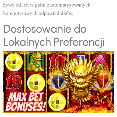
żywo od ich w pełni zautomatyzowanych,
komputerowych odpowiedników.
Dostosowanie do
Lokalnych Preferencji