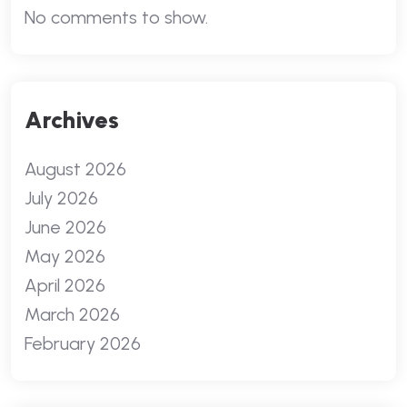
No comments to show.
Archives
August 2026
July 2026
June 2026
May 2026
April 2026
March 2026
February 2026