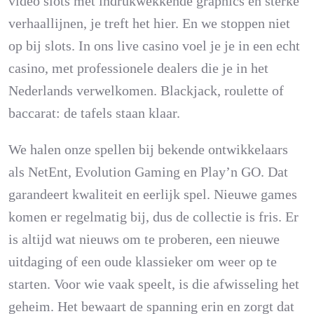
video slots met indrukwekkende graphics en sterke
verhaallijnen, je treft het hier. En we stoppen niet
op bij slots. In ons live casino voel je je in een echt
casino, met professionele dealers die je in het
Nederlands verwelkomen. Blackjack, roulette of
baccarat: de tafels staan klaar.
We halen onze spellen bij bekende ontwikkelaars
als NetEnt, Evolution Gaming en Play’n GO. Dat
garandeert kwaliteit en eerlijk spel. Nieuwe games
komen er regelmatig bij, dus de collectie is fris. Er
is altijd wat nieuws om te proberen, een nieuwe
uitdaging of een oude klassieker om weer op te
starten. Voor wie vaak speelt, is die afwisseling het
geheim. Het bewaart de spanning erin en zorgt dat