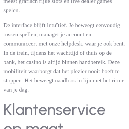
meest grafisch rijke slots en live dealer games
spelen.
De interface blijft intuïtief. Je beweegt eenvoudig
tussen spellen, managet je account en
communiceert met onze helpdesk, waar je ook bent.
In de trein, tijdens het wachttijd of thuis op de
bank, het casino is altijd binnen handbereik. Deze
mobiliteit waarborgt dat het plezier nooit hoeft te
stoppen. Het beweegt naadloos in lijn met het ritme
van je dag.
Klantenservice
op maat