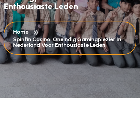
E
n
t
h
o
u
s
i
a
s
t
e
L
e
d
e
n
Home
Spinfin Casino: Oneindig Gamingplezier In
Nederland Voor Enthousiaste Leden