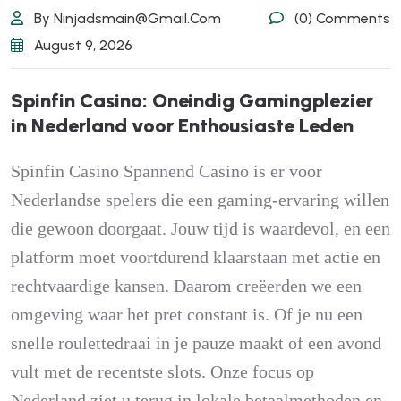
By Ninjadsmain@gmail.com
(0) Comments
August 9, 2026
S
p
i
n
f
i
n
C
a
s
i
n
o
:
O
n
e
i
n
d
i
g
G
a
m
i
n
g
p
l
e
z
i
e
r
i
n
N
e
d
e
r
l
a
n
d
v
o
o
r
E
n
t
h
o
u
s
i
a
s
t
e
L
e
d
e
n
Spinfin Casino Spannend
Casino is er voor
Nederlandse spelers die een gaming-ervaring willen
die gewoon doorgaat. Jouw tijd is waardevol, en een
platform moet voortdurend klaarstaan met actie en
rechtvaardige kansen. Daarom creëerden we een
omgeving waar het pret constant is. Of je nu een
snelle roulettedraai in je pauze maakt of een avond
vult met de recentste slots. Onze focus op
Nederland ziet u terug in lokale betaalmethoden en