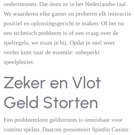
ondersteunen. Dat doen ze in het Nederlandse taal.
We waarderen elke gamer en proberen elk interactie
positief en oplossingsgericht te maken. Of het nu
een technisch probleem is of een vraag over de
spelregels, we staan je bij. Opdat je snel weer
verder kunt naar de essentie: onbeperkt
speelplezier.
Zeker en Vlot
Geld Storten
Een probleemloze geldstroom is onmisbaar voor
continu spelen. Daarom presenteert Spinfin Casino