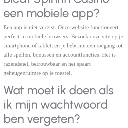
een mobiele app?
Een app is niet vereist. Onze website functioneert
perfect in mobiele browsers. Bezoek onze site op je
smartphone of tablet, en je hebt meteen toegang tot
alle spellen, bonussen en accountfuncties. Het is
razendsnel, betrouwbaar en het spaart
geheugenruimte op je toestel.
Wat moet ik doen als
ik mijn wachtwoord
ben vergeten?