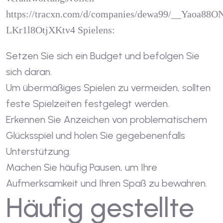
https://tracxn.com/d/companies/dewa99/__Ya
LKr1l8OtjXKtv4
Spielens:
Setzen Sie sich ein Budget und befolgen Sie
sich daran.
Um übermäßiges Spielen zu vermeiden, sollten
feste Spielzeiten festgelegt werden.
Erkennen Sie Anzeichen von problematischem
Glücksspiel und holen Sie gegebenenfalls
Unterstützung.
Machen Sie häufig Pausen, um Ihre
Aufmerksamkeit und Ihren Spaß zu bewahren.
Häufig gestellte