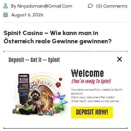
By Ninjadsmain@gmail.com
(0) Comments
August 6, 2026
S
p
i
n
i
t
C
a
s
i
n
o
–
W
i
e
k
a
n
n
m
a
n
i
n
Ö
s
t
e
r
r
e
i
c
h
r
e
a
l
e
G
e
w
i
n
n
e
g
e
w
i
n
n
e
n
?