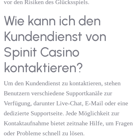
vor den Risiken des Glücksspiels.
Wie kann ich den
Kundendienst von
Spinit Casino
kontaktieren?
Um den Kundendienst zu kontaktieren, stehen
Benutzern verschiedene Supportkanäle zur
Verfügung, darunter Live-Chat, E-Mail oder eine
dedizierte Supportseite. Jede Möglichkeit zur
Kontaktaufnahme bietet zeitnahe Hilfe, um Fragen
oder Probleme schnell zu lösen.