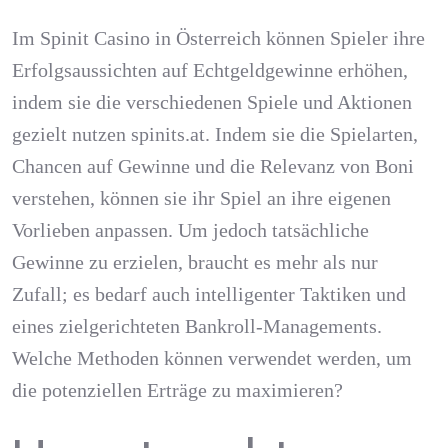
Im Spinit Casino in Österreich können Spieler ihre
Erfolgsaussichten auf Echtgeldgewinne erhöhen,
indem sie die verschiedenen Spiele und Aktionen
gezielt nutzen
spinits.at
. Indem sie die Spielarten,
Chancen auf Gewinne und die Relevanz von Boni
verstehen, können sie ihr Spiel an ihre eigenen
Vorlieben anpassen. Um jedoch tatsächliche
Gewinne zu erzielen, braucht es mehr als nur
Zufall; es bedarf auch intelligenter Taktiken und
eines zielgerichteten Bankroll-Managements.
Welche Methoden können verwendet werden, um
die potenziellen Erträge zu maximieren?