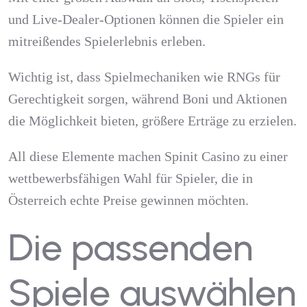
und Live-Dealer-Optionen können die Spieler ein
mitreißendes Spielerlebnis erleben.
Wichtig ist, dass Spielmechaniken wie RNGs für
Gerechtigkeit sorgen, während Boni und Aktionen
die Möglichkeit bieten, größere Erträge zu erzielen.
All diese Elemente machen Spinit Casino zu einer
wettbewerbsfähigen Wahl für Spieler, die in
Österreich echte Preise gewinnen möchten.
Die passenden
Spiele auswählen