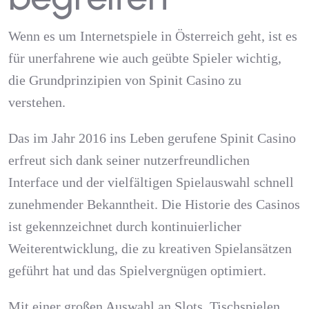
Wenn es um Internetspiele in Österreich geht, ist es
für unerfahrene wie auch geübte Spieler wichtig,
die Grundprinzipien von Spinit Casino zu
verstehen.
Das im Jahr 2016 ins Leben gerufene Spinit Casino
erfreut sich dank seiner nutzerfreundlichen
Interface und der vielfältigen Spielauswahl schnell
zunehmender Bekanntheit. Die Historie des Casinos
ist gekennzeichnet durch kontinuierlicher
Weiterentwicklung, die zu kreativen Spielansätzen
geführt hat und das Spielvergnügen optimiert.
Mit einer großen Auswahl an Slots, Tischspielen