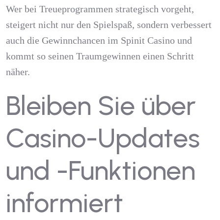
Wer bei Treueprogrammen strategisch vorgeht,
steigert nicht nur den Spielspaß, sondern verbessert
auch die Gewinnchancen im Spinit Casino und
kommt so seinen Traumgewinnen einen Schritt
näher.
Bleiben Sie über
Casino-Updates
und -Funktionen
informiert