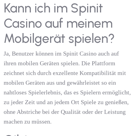
Kann ich im Spinit
Casino auf meinem
Mobilgerät spielen?
Ja, Benutzer können im Spinit Casino auch auf
ihren mobilen Geräten spielen. Die Plattform
zeichnet sich durch exzellente Kompatibilität mit
mobilen Geräten aus und gewährleistet so ein
nahtloses Spielerlebnis, das es Spielern ermöglicht,
zu jeder Zeit und an jedem Ort Spiele zu genießen,
ohne Abstriche bei der Qualität oder der Leistung
machen zu müssen.