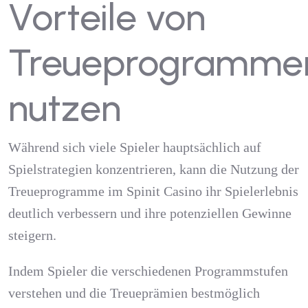
Vorteile von
Treueprogramme
nutzen
Während sich viele Spieler hauptsächlich auf
Spielstrategien konzentrieren, kann die Nutzung der
Treueprogramme im Spinit Casino ihr Spielerlebnis
deutlich verbessern und ihre potenziellen Gewinne
steigern.
Indem Spieler die verschiedenen Programmstufen
verstehen und die Treueprämien bestmöglich