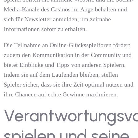
Media-Kanäle des Casinos im Auge behalten und
sich für Newsletter anmelden, um zeitnahe
Informationen sofort zu erhalten.
Die Teilnahme an Online-Glücksspielforen fördert
zudem den Kommunikation in der Community und
bietet Einblicke und Tipps von anderen Spielern.
Indem sie auf dem Laufenden bleiben, stellen
Spieler sicher, dass sie ihre Zeit optimal nutzen und
ihre Chancen auf echte Gewinne maximieren.
Verantwortungsvo
spielen und seine