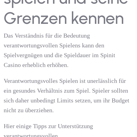
Grenzen kennen
Das Verständnis für die Bedeutung
verantwortungsvollen Spielens kann den
Spielvergnügen und die Spieldauer im Spinit
Casino erheblich erhöhen.
Verantwortungsvolles Spielen ist unerlässlich für
ein gesundes Verhältnis zum Spiel. Spieler sollten
sich daher unbedingt Limits setzen, um ihr Budget
nicht zu überziehen.
Hier einige Tipps zur Unterstützung
verantwortungsvollen