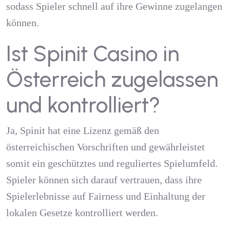
sodass Spieler schnell auf ihre Gewinne zugelangen
können.
Ist Spinit Casino in
Österreich zugelassen
und kontrolliert?
Ja, Spinit hat eine Lizenz gemäß den
österreichischen Vorschriften und gewährleistet
somit ein geschütztes und reguliertes Spielumfeld.
Spieler können sich darauf vertrauen, dass ihre
Spielerlebnisse auf Fairness und Einhaltung der
lokalen Gesetze kontrolliert werden.