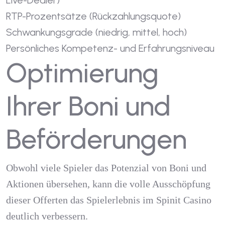
RTP-Prozentsätze (Rückzahlungsquote)
Schwankungsgrade (niedrig, mittel, hoch)
Persönliches Kompetenz- und Erfahrungsniveau
Optimierung
Ihrer Boni und
Beförderungen
Obwohl viele Spieler das Potenzial von Boni und
Aktionen übersehen, kann die volle Ausschöpfung
dieser Offerten das Spielerlebnis im Spinit Casino
deutlich verbessern.