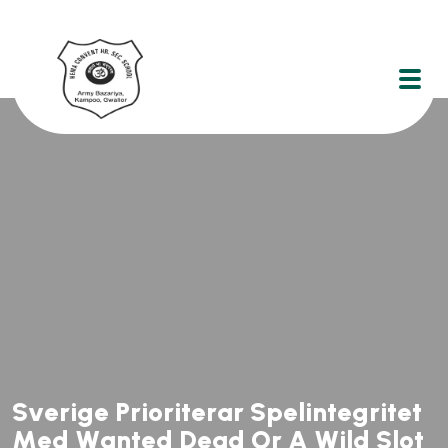
Top Instructors
Top Instructors
S
v
e
r
i
g
e
P
r
i
o
r
i
t
e
r
a
r
S
p
e
l
i
n
t
e
g
r
i
t
e
t
M
e
d
W
a
n
t
e
d
D
e
a
d
O
r
A
W
i
l
d
S
l
o
t