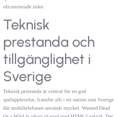
olicensierade sidor.
Teknisk
prestanda och
tillgänglighet i
Sverige
Teknisk prestanda är central för en god
spelupplevelse, framför allt i ett nation som Sverige
där mobiltelefonen används mycket. Wanted Dead
Or a Wild är oftast skapad med HTML5-teknik. Det