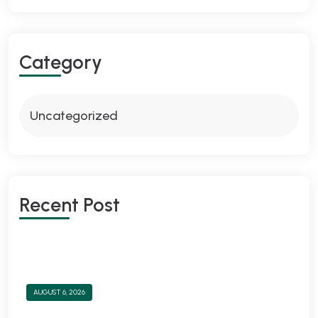
C
A
T
E
G
O
R
Y
Uncategorized
R
E
C
E
N
T
P
O
S
T
AUGUST 6, 2026