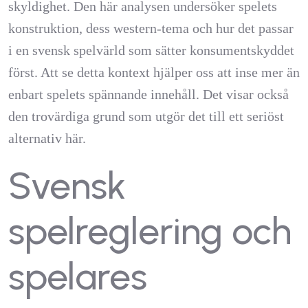
skyldighet. Den här analysen undersöker spelets
konstruktion, dess western-tema och hur det passar
i en svensk spelvärld som sätter konsumentskyddet
först. Att se detta kontext hjälper oss att inse mer än
enbart spelets spännande innehåll. Det visar också
den trovärdiga grund som utgör det till ett seriöst
alternativ här.
Svensk
spelreglering och
spelares