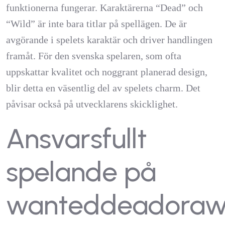
funktionerna fungerar. Karaktärerna “Dead” och
“Wild” är inte bara titlar på spellägen. De är
avgörande i spelets karaktär och driver handlingen
framåt. För den svenska spelaren, som ofta
uppskattar kvalitet och noggrant planerad design,
blir detta en väsentlig del av spelets charm. Det
påvisar också på utvecklarens skicklighet.
Ansvarsfullt
spelande på
wanteddeadorawi