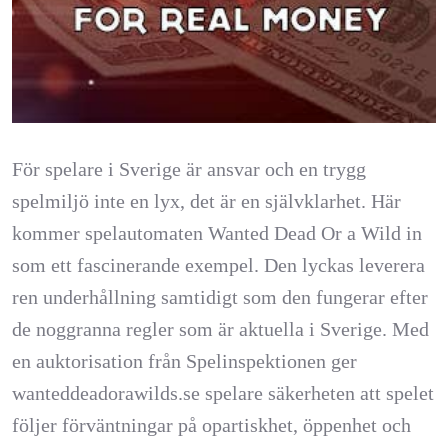
För spelare i Sverige är ansvar och en trygg
spelmiljö inte en lyx, det är en självklarhet. Här
kommer spelautomaten Wanted Dead Or a Wild in
som ett fascinerande exempel. Den lyckas leverera
ren underhållning samtidigt som den fungerar efter
de noggranna regler som är aktuella i Sverige. Med
en auktorisation från Spelinspektionen ger
wanteddeadorawilds.se spelare säkerheten att spelet
följer förväntningar på opartiskhet, öppenhet och