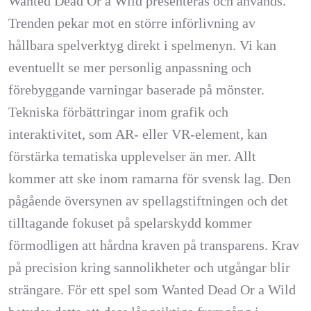
Wanted Dead Or a Wild presenteras och används.
Trenden pekar mot en större införlivning av
hållbara spelverktyg direkt i spelmenyn. Vi kan
eventuellt se mer personlig anpassning och
förebyggande varningar baserade på mönster.
Tekniska förbättringar inom grafik och
interaktivitet, som AR- eller VR-element, kan
förstärka tematiska upplevelser än mer. Allt
kommer att ske inom ramarna för svensk lag. Den
pågående översynen av spellagstiftningen och det
tilltagande fokuset på spelarskydd kommer
förmodligen att hårdna kraven på transparens. Krav
på precision kring sannolikheter och utgångar blir
strängare. För ett spel som Wanted Dead Or a Wild