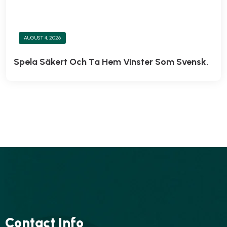
AUGUST 4, 2026
Spela Säkert Och Ta Hem Vinster Som Svensk.
Contact Info