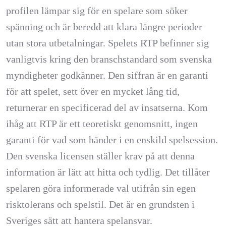
profilen lämpar sig för en spelare som söker
spänning och är beredd att klara längre perioder
utan stora utbetalningar. Spelets RTP befinner sig
vanligtvis kring den branschstandard som svenska
myndigheter godkänner. Den siffran är en garanti
för att spelet, sett över en mycket lång tid,
returnerar en specificerad del av insatserna. Kom
ihåg att RTP är ett teoretiskt genomsnitt, ingen
garanti för vad som händer i en enskild spelsession.
Den svenska licensen ställer krav på att denna
information är lätt att hitta och tydlig. Det tillåter
spelaren göra informerade val utifrån sin egen
risktolerans och spelstil. Det är en grundsten i
Sveriges sätt att hantera spelansvar.