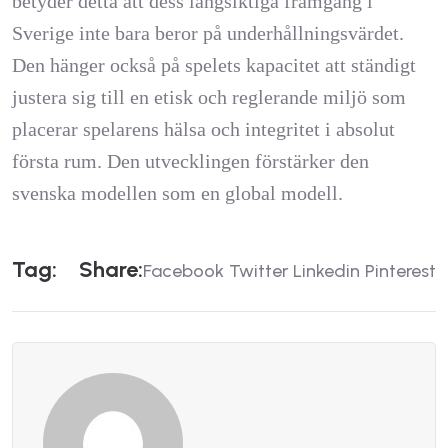
betyder detta att dess långsiktiga framgång i
Sverige inte bara beror på underhållningsvärdet.
Den hänger också på spelets kapacitet att ständigt
justera sig till en etisk och reglerande miljö som
placerar spelarens hälsa och integritet i absolut
första rum. Den utvecklingen förstärker den
svenska modellen som en global modell.
T
A
G
:
S
H
A
R
E
:
Facebook
Twitter
Linkedin
Pinterest