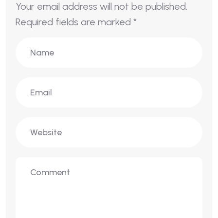
Your email address will not be published.
Required fields are marked
*