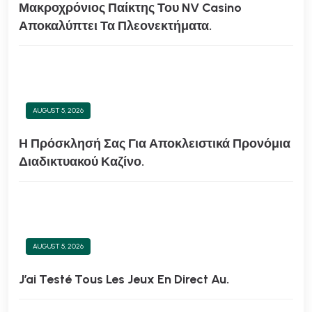
Μακροχρόνιος Παίκτης Του NV Casino
Αποκαλύπτει Τα Πλεονεκτήματα.
AUGUST 5, 2026
Η Πρόσκλησή Σας Για Αποκλειστικά Προνόμια
Διαδικτυακού Καζίνο.
AUGUST 5, 2026
J’ai Testé Tous Les Jeux En Direct Au.