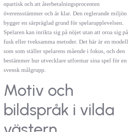
opartisk och att återbetalningsprocenten
överensstämmer och är klar. Den reglerande miljön
bygger en särpräglad grund för spelarupplevelsen.
Spelaren kan inrikta sig på nöjet utan att oroa sig på
fusk eller tveksamma metoder. Det här är en modell
som som ställer spelarens mående i fokus, och den
bestämmer hur utvecklare utformar sina spel för en
svensk målgrupp.
Motiv och
bildspråk i vilda
västern