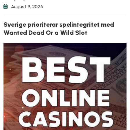
August 9, 2026
S
v
e
r
i
g
e
p
r
i
o
r
i
t
e
r
a
r
s
p
e
l
i
n
t
e
g
r
i
t
e
t
m
e
d
W
a
n
t
e
d
D
e
a
d
O
r
a
W
i
l
d
S
l
o
t