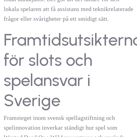
lokala spelaren att få assistans med teknikrelaterade
frågor eller svårigheter på ett smidigt sätt.
Framtidsutsiktern
för slots och
spelansvar i
Sverige
Framsteget inom svensk spellagstiftning och
spelinnovation inverkar ständigt hur spel som