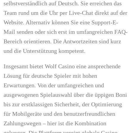
selbstverständlich auf Deutsch. Sie erreichen das
Team rund um die Uhr per Live-Chat direkt auf der
Website. Alternativ können Sie eine Support-E-
Mail senden oder sich erst im umfangreichen FAQ-
Bereich orientieren. Die Antwortzeiten sind kurz
und die Unterstützung kompetent.
Insgesamt bietet Wolf Casino eine ansprechende
Lösung für deutsche Spieler mit hohen
Erwartungen. Von der umfangreichen und
ausgewogenen Spielauswahl über die üppigen Boni
bis zur erstklassigen Sicherheit, der Optimierung
für Mobilgeräte und den benutzerfreundlichen
Zahlungswegen – hier ist die Kombination
gelungen. Die Plattform vereint globale Casino-