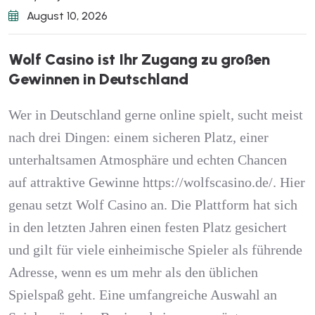
August 10, 2026
W
o
l
f
C
a
s
i
n
o
i
s
t
I
h
r
Z
u
g
a
n
g
z
u
g
r
o
ß
e
n
G
e
w
i
n
n
e
n
i
n
D
e
u
t
s
c
h
l
a
n
d
Wer in Deutschland gerne online spielt, sucht meist
nach drei Dingen: einem sicheren Platz, einer
unterhaltsamen Atmosphäre und echten Chancen
auf attraktive Gewinne
https://wolfscasino.de/
. Hier
genau setzt Wolf Casino an. Die Plattform hat sich
in den letzten Jahren einen festen Platz gesichert
und gilt für viele einheimische Spieler als führende
Adresse, wenn es um mehr als den üblichen
Spielspaß geht. Eine umfangreiche Auswahl an