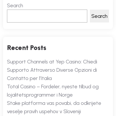
Search
Search
Recent Posts
Support Channels at Yep Casino: Chiedi
Supporto Attraverso Diverse Opzioni di
Contatto per l’Italia
Total Casino – Fordeler, nyeste tilbud og
lojalitetsprogrammer i Norge
Stake platforma vas povabi, da odkrijete
veselje pravih uspehov v Sloveniji