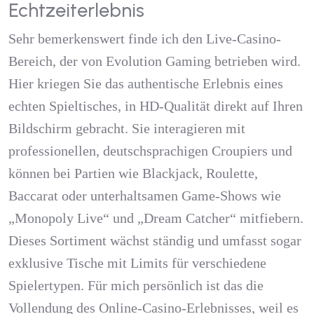
Echtzeiterlebnis
Sehr bemerkenswert finde ich den Live-Casino-
Bereich, der von Evolution Gaming betrieben wird.
Hier kriegen Sie das authentische Erlebnis eines
echten Spieltisches, in HD-Qualität direkt auf Ihren
Bildschirm gebracht. Sie interagieren mit
professionellen, deutschsprachigen Croupiers und
können bei Partien wie Blackjack, Roulette,
Baccarat oder unterhaltsamen Game-Shows wie
„Monopoly Live“ und „Dream Catcher“ mitfiebern.
Dieses Sortiment wächst ständig und umfasst sogar
exklusive Tische mit Limits für verschiedene
Spielertypen. Für mich persönlich ist das die
Vollendung des Online-Casino-Erlebnisses, weil es