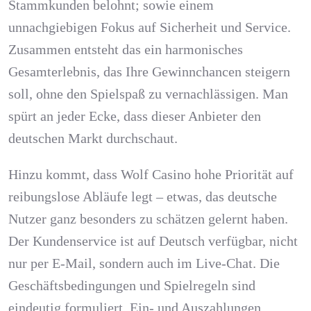
Stammkunden belohnt; sowie einem
unnachgiebigen Fokus auf Sicherheit und Service.
Zusammen entsteht das ein harmonisches
Gesamterlebnis, das Ihre Gewinnchancen steigern
soll, ohne den Spielspaß zu vernachlässigen. Man
spürt an jeder Ecke, dass dieser Anbieter den
deutschen Markt durchschaut.
Hinzu kommt, dass Wolf Casino hohe Priorität auf
reibungslose Abläufe legt – etwas, das deutsche
Nutzer ganz besonders zu schätzen gelernt haben.
Der Kundenservice ist auf Deutsch verfügbar, nicht
nur per E-Mail, sondern auch im Live-Chat. Die
Geschäftsbedingungen und Spielregeln sind
eindeutig formuliert. Ein- und Auszahlungen