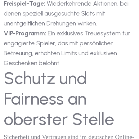
Freispiel-Tage:
Wiederkehrende Aktionen, bei
denen speziell ausgesuchte Slots mit
unentgeltlichen Drehungen winken.
VIP-Programm:
Ein exklusives Treuesystem für
engagierte Spieler, das mit persönlicher
Betreuung, erhöhten Limits und exklusiven
Geschenken belohnt.
Schutz und
Fairness an
oberster Stelle
Sicherheit und Vertrauen sind im deutschen Online-