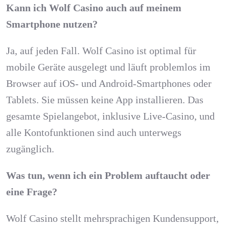
Kann ich Wolf Casino auch auf meinem
Smartphone nutzen?
Ja, auf jeden Fall. Wolf Casino ist optimal für
mobile Geräte ausgelegt und läuft problemlos im
Browser auf iOS- und Android-Smartphones oder
Tablets. Sie müssen keine App installieren. Das
gesamte Spielangebot, inklusive Live-Casino, und
alle Kontofunktionen sind auch unterwegs
zugänglich.
Was tun, wenn ich ein Problem auftaucht oder
eine Frage?
Wolf Casino stellt mehrsprachigen Kundensupport,