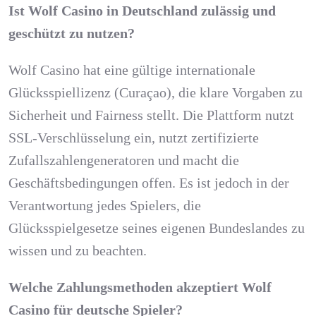
Ist Wolf Casino in Deutschland zulässig und
geschützt zu nutzen?
Wolf Casino hat eine gültige internationale
Glücksspiellizenz (Curaçao), die klare Vorgaben zu
Sicherheit und Fairness stellt. Die Plattform nutzt
SSL-Verschlüsselung ein, nutzt zertifizierte
Zufallszahlengeneratoren und macht die
Geschäftsbedingungen offen. Es ist jedoch in der
Verantwortung jedes Spielers, die
Glücksspielgesetze seines eigenen Bundeslandes zu
wissen und zu beachten.
Welche Zahlungsmethoden akzeptiert Wolf
Casino für deutsche Spieler?