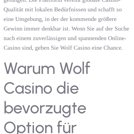
Qualität mit lokalen Bedürfnissen und schafft so
eine Umgebung, in der der kommende größere
Gewinn immer denkbar ist. Wenn Sie auf der Suche
nach einem zuverlässigen und spannenden Online-
Casino sind, geben Sie Wolf Casino eine Chance.
Warum Wolf
Casino die
bevorzugte
Option für