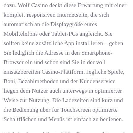
dazu. Wolf Casino deckt diese Erwartung mit einer
komplett responsiven Internetseite, die sich
automatisch an die Displaygröße eures
Mobiltelefons oder Tablet-PCs angleicht. Sie
sollten keine zusätzliche App installieren – geben
Sie lediglich die Adresse in den Smartphone-
Browser ein und schon sind Sie in der voll
einsatzbereiten Casino-Plattform. Jegliche Spiele,
Boni, Bezahlmethoden und der Kundenservice
liegen dem Nutzer auch unterwegs in optimierter
Weise zur Nutzung. Die Ladezeiten sind kurz und
die Bedienung über für Touchscreen optimierte
Schaltflächen und Menüs ist einfach zu bedienen.