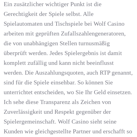
Ein zusätzlicher wichtiger Punkt ist die
Gerechtigkeit der Spiele selbst. Alle
Spielautomaten und Tischspiele bei Wolf Casino
arbeiten mit geprüften Zufallszahlengeneratoren,
die von unabhängigen Stellen turnusmäßig
überprüft werden. Jedes Spielergebnis ist damit
komplett zufällig und kann nicht beeinflusst
werden. Die Auszahlungsquoten, auch RTP genannt,
sind für die Spiele einsehbar. So können Sie
unterrichtet entscheiden, wo Sie Ihr Geld einsetzen.
Ich sehe diese Transparenz als Zeichen von
Zuverlässigkeit und Respekt gegenüber der
Spielergemeinschaft. Wolf Casino sieht seine
Kunden wie gleichgestellte Partner und erschafft so