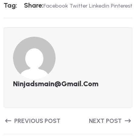
T
A
G
:
S
H
A
R
E
:
Facebook
Twitter
Linkedin
Pinterest
Ninjadsmain@gmail.com
PREVIOUS POST
NEXT POST