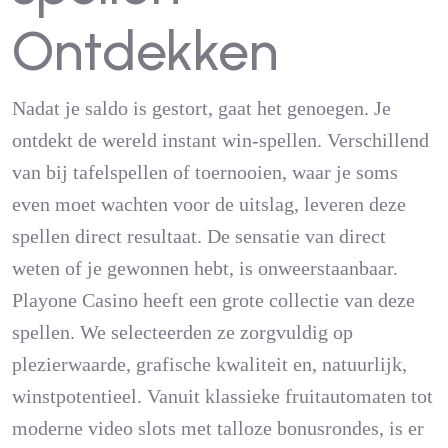
Ontdekken
Nadat je saldo is gestort, gaat het genoegen. Je
ontdekt de wereld instant win-spellen. Verschillend
van bij tafelspellen of toernooien, waar je soms
even moet wachten voor de uitslag, leveren deze
spellen direct resultaat. De sensatie van direct
weten of je gewonnen hebt, is onweerstaanbaar.
Playone Casino heeft een grote collectie van deze
spellen. We selecteerden ze zorgvuldig op
plezierwaarde, grafische kwaliteit en, natuurlijk,
winstpotentieel. Vanuit klassieke fruitautomaten tot
moderne video slots met talloze bonusrondes, is er