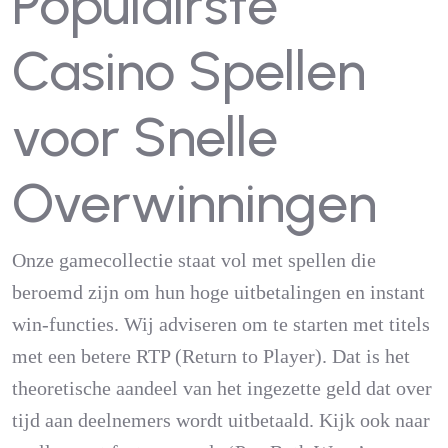
Populairste
Casino Spellen
voor Snelle
Overwinningen
Onze gamecollectie staat vol met spellen die
beroemd zijn om hun hoge uitbetalingen en instant
win-functies. Wij adviseren om te starten met titels
met een betere RTP (Return to Player). Dat is het
theoretische aandeel van het ingezette geld dat over
tijd aan deelnemers wordt uitbetaald. Kijk ook naar