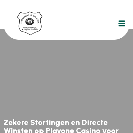
Top Instructors
Top Instructors
Zekere Stortingen en Directe
Winsten op Playone Casino voor