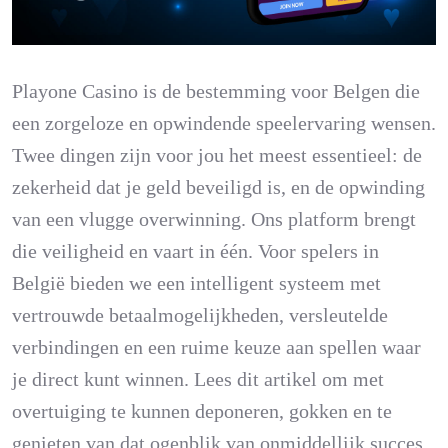
Playone Casino is de bestemming voor Belgen die
een zorgeloze en opwindende speelervaring wensen.
Twee dingen zijn voor jou het meest essentieel: de
zekerheid dat je geld beveiligd is, en de opwinding
van een vlugge overwinning. Ons platform brengt
die veiligheid en vaart in één. Voor spelers in
België bieden we een intelligent systeem met
vertrouwde betaalmogelijkheden, versleutelde
verbindingen en een ruime keuze aan spellen waar
je direct kunt winnen. Lees dit artikel om met
overtuiging te kunnen deponeren, gokken en te
genieten van dat ogenblik van onmiddellijk succes