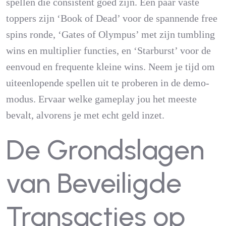
spellen die consistent goed zijn. Een paar vaste
toppers zijn ‘Book of Dead’ voor de spannende free
spins ronde, ‘Gates of Olympus’ met zijn tumbling
wins en multiplier functies, en ‘Starburst’ voor de
eenvoud en frequente kleine wins. Neem je tijd om
uiteenlopende spellen uit te proberen in de demo-
modus. Ervaar welke gameplay jou het meeste
bevalt, alvorens je met echt geld inzet.
De Grondslagen
van Beveiligde
Transacties op