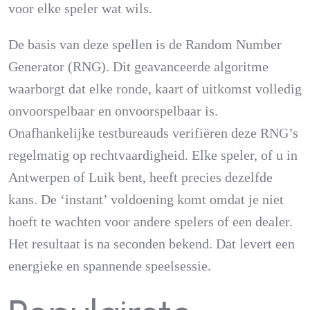
voor elke speler wat wils.
De basis van deze spellen is de Random Number
Generator (RNG). Dit geavanceerde algoritme
waarborgt dat elke ronde, kaart of uitkomst volledig
onvoorspelbaar en onvoorspelbaar is.
Onafhankelijke testbureauds verifiëren deze RNG’s
regelmatig op rechtvaardigheid. Elke speler, of u in
Antwerpen of Luik bent, heeft precies dezelfde
kans. De ‘instant’ voldoening komt omdat je niet
hoeft te wachten voor andere spelers of een dealer.
Het resultaat is na seconden bekend. Dat levert een
energieke en spannende speelsessie.