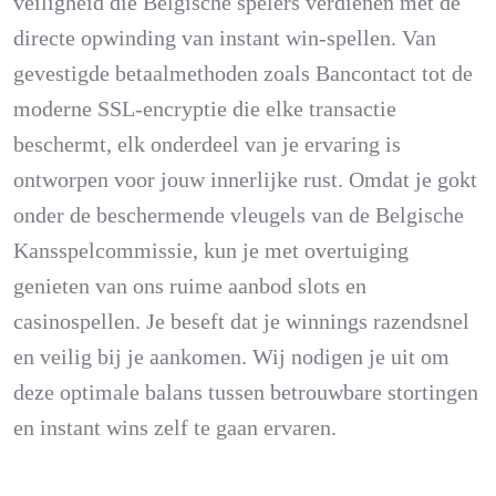
veiligheid die Belgische spelers verdienen met de
directe opwinding van instant win-spellen. Van
gevestigde betaalmethoden zoals Bancontact tot de
moderne SSL-encryptie die elke transactie
beschermt, elk onderdeel van je ervaring is
ontworpen voor jouw innerlijke rust. Omdat je gokt
onder de beschermende vleugels van de Belgische
Kansspelcommissie, kun je met overtuiging
genieten van ons ruime aanbod slots en
casinospellen. Je beseft dat je winnings razendsnel
en veilig bij je aankomen. Wij nodigen je uit om
deze optimale balans tussen betrouwbare stortingen
en instant wins zelf te gaan ervaren.