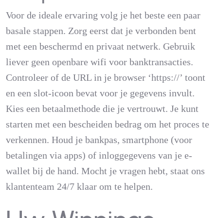
Voor de ideale ervaring volg je het beste een paar
basale stappen. Zorg eerst dat je verbonden bent
met een beschermd en privaat netwerk. Gebruik
liever geen openbare wifi voor banktransacties.
Controleer of de URL in je browser ‘https://’ toont
en een slot-icoon bevat voor je gegevens invult.
Kies een betaalmethode die je vertrouwt. Je kunt
starten met een bescheiden bedrag om het proces te
verkennen. Houd je bankpas, smartphone (voor
betalingen via apps) of inloggegevens van je e-
wallet bij de hand. Mocht je vragen hebt, staat ons
klantenteam 24/7 klaar om te helpen.