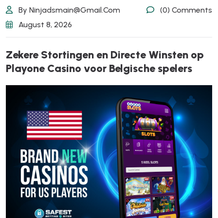
By Ninjadsmain@gmail.com
(0) Comments
August 8, 2026
Z
e
k
e
r
e
S
t
o
r
t
i
n
g
e
n
e
n
D
i
r
e
c
t
e
W
i
n
s
t
e
n
o
p
P
l
a
y
o
n
e
C
a
s
i
n
o
v
o
o
r
B
e
l
g
i
s
c
h
e
s
p
e
l
e
r
s