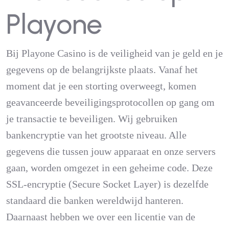
Playone
Bij Playone Casino is de veiligheid van je geld en je
gegevens op de belangrijkste plaats. Vanaf het
moment dat je een storting overweegt, komen
geavanceerde beveiligingsprotocollen op gang om
je transactie te beveiligen. Wij gebruiken
bankencryptie van het grootste niveau. Alle
gegevens die tussen jouw apparaat en onze servers
gaan, worden omgezet in een geheime code. Deze
SSL-encryptie (Secure Socket Layer) is dezelfde
standaard die banken wereldwijd hanteren.
Daarnaast hebben we over een licentie van de