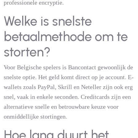
professionele encryptie.
Welke is snelste
betaalmethode om te
storten?
Voor Belgische spelers is Bancontact gewoonlijk de
snelste optie. Het geld komt direct op je account. E-
wallets zoals PayPal, Skrill en Neteller zijn ook erg
snel, vaak in enkele seconden. Creditcards zijn een
alternatieve snelle en betrouwbare keuze voor
onmiddellijke stortingen.
Hoe lang duurt het