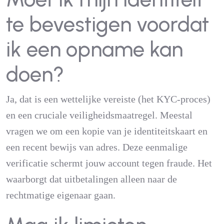
te bevestigen voordat
ik een opname kan
doen?
Ja, dat is een wettelijke vereiste (het KYC-proces)
en een cruciale veiligheidsmaatregel. Meestal
vragen we om een kopie van je identiteitskaart en
een recent bewijs van adres. Deze eenmalige
verificatie schermt jouw account tegen fraude. Het
waarborgt dat uitbetalingen alleen naar de
rechtmatige eigenaar gaan.