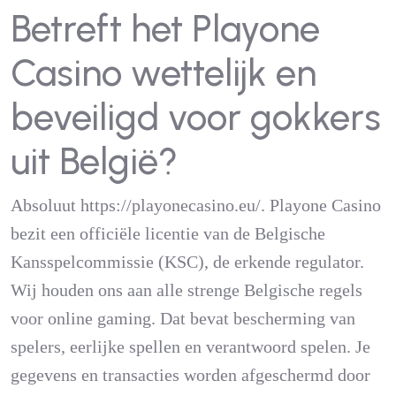
Betreft het Playone
Casino wettelijk en
beveiligd voor gokkers
uit België?
Absoluut
https://playonecasino.eu/
. Playone Casino
bezit een officiële licentie van de Belgische
Kansspelcommissie (KSC), de erkende regulator.
Wij houden ons aan alle strenge Belgische regels
voor online gaming. Dat bevat bescherming van
spelers, eerlijke spellen en verantwoord spelen. Je
gegevens en transacties worden afgeschermd door