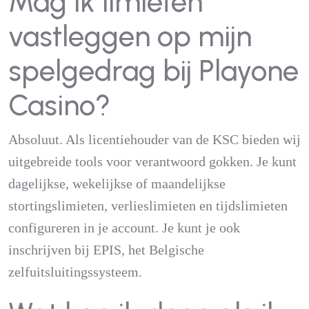
Mag ik limieten
vastleggen op mijn
spelgedrag bij Playone
Casino?
Absoluut. Als licentiehouder van de KSC bieden wij
uitgebreide tools voor verantwoord gokken. Je kunt
dagelijkse, wekelijkse of maandelijkse
stortingslimieten, verlieslimieten en tijdslimieten
configureren in je account. Je kunt je ook
inschrijven bij EPIS, het Belgische
zelfuitsluitingssysteem.