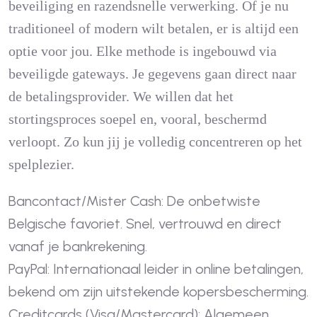
beveiliging en razendsnelle verwerking. Of je nu
traditioneel of modern wilt betalen, er is altijd een
optie voor jou. Elke methode is ingebouwd via
beveiligde gateways. Je gegevens gaan direct naar
de betalingsprovider. We willen dat het
stortingsproces soepel en, vooral, beschermd
verloopt. Zo kun jij je volledig concentreren op het
spelplezier.
Bancontact/Mister Cash: De onbetwiste
Belgische favoriet. Snel, vertrouwd en direct
vanaf je bankrekening.
PayPal: Internationaal leider in online betalingen,
bekend om zijn uitstekende kopersbescherming.
Creditcards (Visa/Mastercard): Algemeen