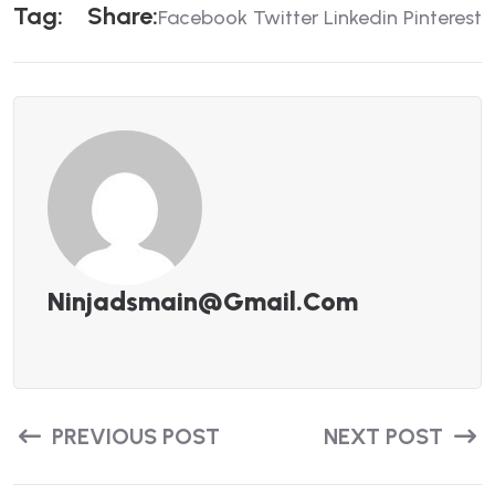
T
A
G
:
S
H
A
R
E
:
Facebook
Twitter
Linkedin
Pinterest
Ninjadsmain@gmail.com
PREVIOUS POST
NEXT POST