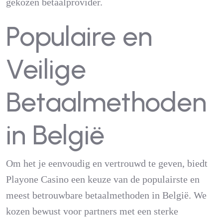
gekozen betaalprovider.
Populaire en
Veilige
Betaalmethoden
in België
Om het je eenvoudig en vertrouwd te geven, biedt
Playone Casino een keuze van de populairste en
meest betrouwbare betaalmethoden in België. We
kozen bewust voor partners met een sterke