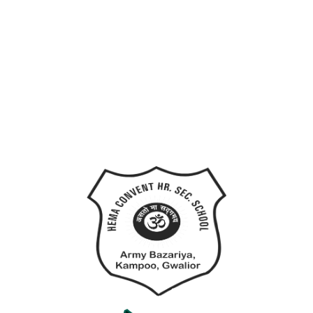
que
SpinoGambino
es la opción para
el conocedor
Luego de revisar la oferta con atención, aprecio que
SpinoGambino Casino ha logrado recoger lo que
busca el cliente español avezado. No es la opción
más estridente. Es la más sólida. Ha destacado la
excelencia sobre la abundancia en cada punto: en la
elección de entretenimientos, en el diseño de